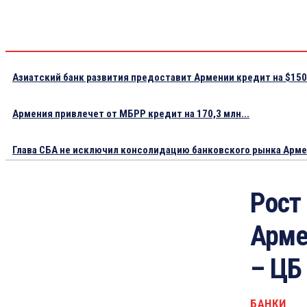
Азиатский банк развития предоставит Армении кредит на $150.
Армения привлечет от МБРР кредит на 170,3 млн...
Глава СБА не исключил консолидацию банковского рынка Арм
Рост
Арме
– ЦБ
БАНКИ