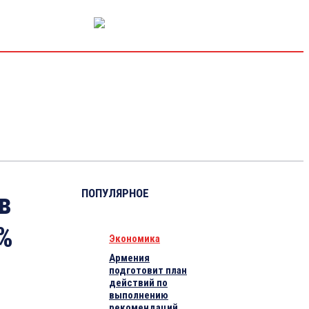
РЫНОК КАПИТАЛА
ЭКОНОМИКА
КРИПТО
ИНТЕРВЬЮ
ПОПУЛЯРНОЕ
в
5%
Экономика
Армения
подготовит план
действий по
выполнению
рекомендаций