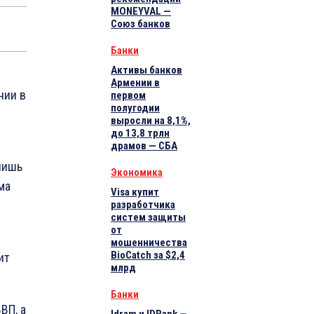
MONEYVAL —
Союз банков
Банки
Активы банков
Армении в
нии в
первом
полугодии
выросли на 8,1%,
до 13,8 трлн
драмов — СБА
лишь
Экономика
ма
Visa купит
разработчика
систем защиты
от
мошенничества
BioCatch за $2,4
ит
млрд
Банки
ВП, а