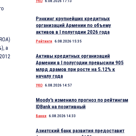
УКО
6.08.2026 17:13
го
Рэнкинг крупнейших кредитных
организаций Армении по объему
активов в I полугодии 2026 года
(ROA)
Рейтинги
6.08.2026 15:35
), а
Активы кредитных организаций
 2012
Армении в I полугодии превысили 905
млрд драмов при росте на 5.12% к
началу года
УКО
6.08.2026 14:57
Moody’s изменило прогноз по рейтингам
IDBank на позитивный
Банки
6.08.2026 14:33
Азиатский банк развития предоставит