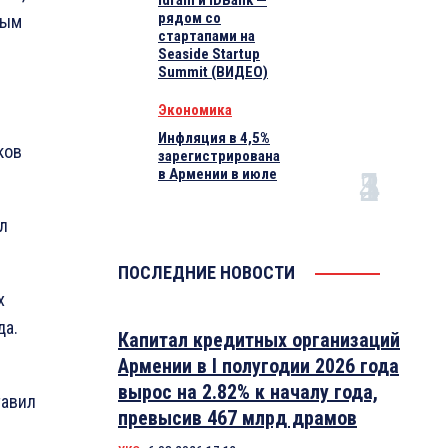
Idram и IDBank —
рядом со
лым
стартапами на
Seaside Startup
Summit (ВИДЕО)
Экономика
Инфляция в 4,5%
ков
зарегистрирована
в Армении в июле
л
ПОСЛЕДНИЕ НОВОСТИ
х
да.
Капитал кредитных организаций
Армении в I полугодии 2026 года
вырос на 2.82% к началу года,
тавил
превысив 467 млрд драмов