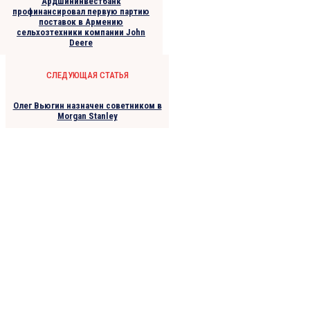
Ардшининвестбанк
профинансировал первую партию
поставок в Армению
сельхозтехники компании John
Deere
СЛЕДУЮЩАЯ СТАТЬЯ
Олег Вьюгин назначен советником в
Morgan Stanley