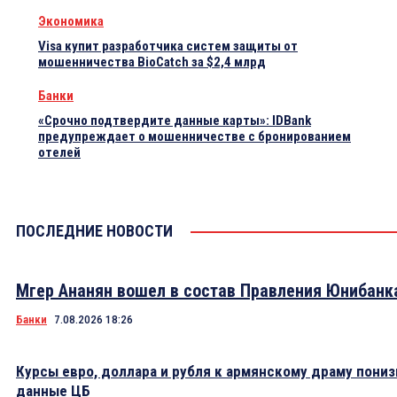
Экономика
Visa купит разработчика систем защиты от
мошенничества BioCatch за $2,4 млрд
Банки
«Срочно подтвердите данные карты»: IDBank
предупреждает о мошенничестве с бронированием
отелей
ПОСЛЕДНИЕ НОВОСТИ
Мгер Ананян вошел в состав Правления Юнибанк
Банки
7.08.2026 18:26
Курсы евро, доллара и рубля к армянскому драму пониз
данные ЦБ