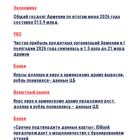
Экономика
Общий госдолг Армении по итогам июня 2026 года
составил $13.9 млрд.
УКО
Чистая прибыль кредитных организаций Армении в I
полугодии 2026 года снизилась в 1.5 раза до 21 млрд
драмов
Банки
Курсы доллара и евро к армянскому драму выросли,
рубль понизился– данные ЦБ
Валютный рынок
Курс евро к армянскому драму продолжил рост,
доллар и рубль понизились – данные ЦБ
Банки
«Срочно подтвердите данные карты»: IDBank
предупреждает о мошенничестве с бронированием
отелей