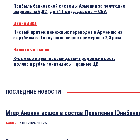
Прибыль банковской системы Армении за полугодие
выросла на 6,8%, до 214 млрд драмов — СБА
Экономика
Чистый приток денежных переводов в Армению из-
за рубежа за I полугодие вырос примерно в 2,3 раза
Валютный рынок
Курс евро к армянскому драму продолжил рост,
доллар и рубль понизились – данные ЦБ
ПОСЛЕДНИЕ НОВОСТИ
Мгер Ананян вошел в состав Правления Юнибанк
Банки
7.08.2026 18:26