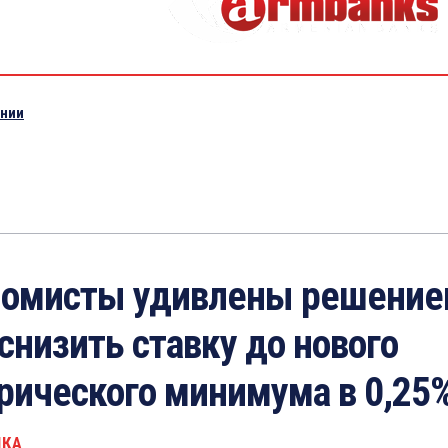
ении
номисты удивлены решени
снизить ставку до нового
рического минимума в 0,25
ИКА