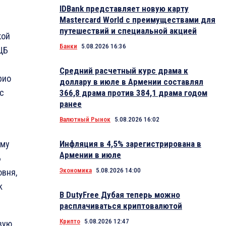
IDBank представляет новую карту
Mastercard World с преимуществами для
путешествий и специальной акцией
кой
Банки
5.08.2026 16:36
ЕЦБ
Средний расчетный курс драма к
рио
доллару в июле в Армении составлял
с
366,8 драма против 384,1 драма годом
ранее
Валютный Рынок
5.08.2026 16:02
ому
Инфляция в 4,5% зарегистрирована в
Армении в июле
Б
Экономика
5.08.2026 14:00
овня,
k
В DutyFree Дубая теперь можно
расплачиваться криптовалютой
Крипто
5.08.2026 12:47
вую