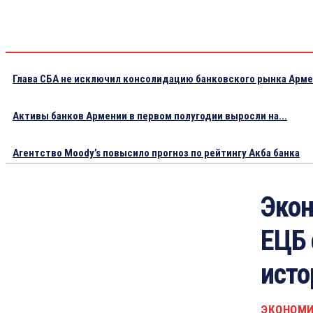
Глава СБА не исключил консолидацию банковского рынка Арм
Активы банков Армении в первом полугодии выросли на...
Агентство Moody’s повысило прогноз по рейтингу Акба банка
Эко
ЕЦБ 
исто
ЭКОНОМ