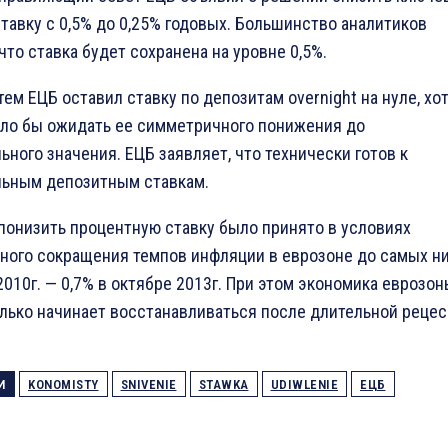
тавку с 0,5% до 0,25% годовых. Большинство аналитиков
что ставка будет сохранена на уровне 0,5%.
тем ЕЦБ оставил ставку по депозитам overnight на нуле, хо
ло бы ожидать ее симметричного понижения до
ьного значения. ЕЦБ заявляет, что технически готов к
льным депозитным ставкам.
понизить процентную ставку было принято в условиях
ного сокращения темпов инфляции в еврозоне до самых н
2010г. — 0,7% в октябре 2013г. При этом экономика еврозо
лько начинает восстанавливаться после длительной рецес
И
KONOMISTY
SNIVENIE
STAWKA
UDIWLENIE
ЕЦБ