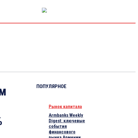
РЫНОК КАПИТАЛА
ЭКОНОМИКА
КРИПТО
ИНТЕРВЬЮ
ПОПУЛЯРНОЕ
ем
Рынок капитала
Armbanks Weekly
%
Digest: ключевые
события
финансового
рынка Армении