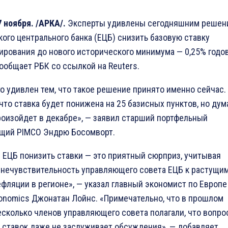
 ноября. /АРКА/.
Эксперты удивлены сегодняшним решен
ого центрального банка (ЕЦБ) снизить базовую ставку
рования до нового исторического минимума — 0,25% годо
ообщает РБК со ссылкой на Reuters.
о удивлен тем, что такое решение принято именно сейчас
что ставка будет понижена на 25 базисных пунктов, но дум
роизойдет в декабре», — заявил старший портфельный
щий PIMCO Эндрю Босомворт.
 ЕЦБ понизить ставки — это приятный сюрприз, учитывая
нечувствительность управляющего совета ЕЦБ к растущи
фляции в регионе», — указал главный экономист по Европе
conomics Джонатан Лойнс. «Примечательно, что в прошлом
сколько членов управляющего совета полагали, что вопро
 ставок даже не заслуживает обсуждения», — добавляет