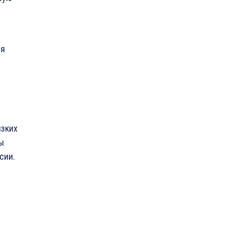
тя
изких
ны
сии.