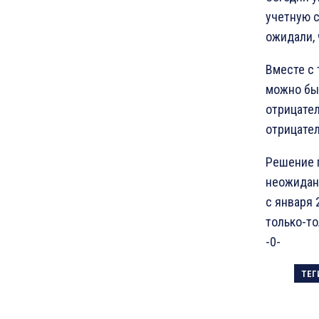
учетную с
ожидали, 
Вместе с 
можно бы
отрицател
отрицате
Решение 
неожидан
с января 
только-то
-0-
ТЕГ