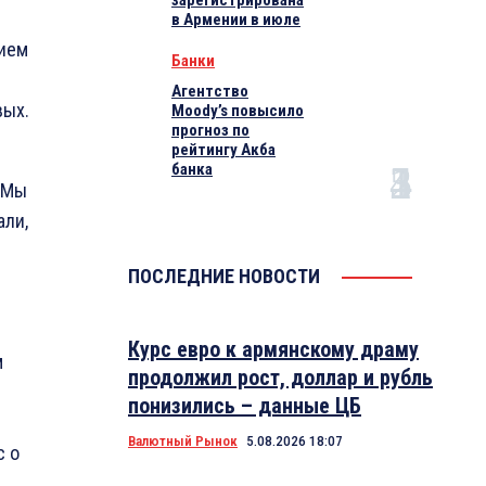
зарегистрирована
в Армении в июле
ием
Банки
Агентство
вых.
Moody’s повысило
прогноз по
рейтингу Акба
банка
. Мы
али,
ПОСЛЕДНИЕ НОВОСТИ
Курс евро к армянскому драму
м
продолжил рост, доллар и рубль
понизились – данные ЦБ
Валютный Рынок
5.08.2026 18:07
с о