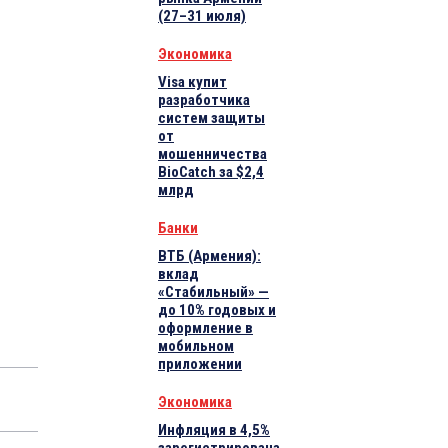
(27–31 июля)
Экономика
Visa купит
разработчика
систем защиты
от
мошенничества
BioCatch за $2,4
млрд
Банки
ВТБ (Армения):
вклад
«Стабильный» —
до 10% годовых и
оформление в
мобильном
приложении
Экономика
Инфляция в 4,5%