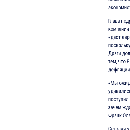
экономис
Глава по
компании 
«даст ев
поскольку
Драги дол
тем, что 
дефляции?
«Мы ожида
удивились
поступил 
зачем жд
Франк Ол
Сегодня 