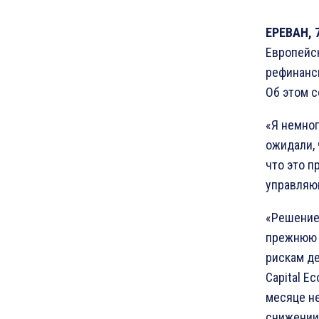
ЕРЕВАН, 7
Европейск
рефинанси
Об этом с
«Я немног
ожидали, 
что это п
управляю
«Решение
прежнюю 
рискам де
Capital E
месяце не
снижении