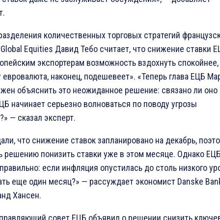
т.
дразделения количественных торговых стратегий французс
Global Equities Давид Тебо считает, что снижение ставки 
ропейским экспортерам возможность вздохнуть спокойнее,
 евровалюта, наконец, подешевеет». «Теперь глава ЕЦБ Ма
жен объяснить это неожиданное решение: связано ли оно 
ЕЦБ начинает серьезно волноваться по поводу угрозы
» — сказал эксперт.
ли, что снижение ставок запланировано на декабрь, поэт
 решению понизить ставки уже в этом месяце. Однако ЕЦ
правильно: если инфляция опустилась до столь низкого ур
ать еще один месяц?» — рассуждает экономист Danske Ban
анд Хансен.
управляющий совет ЕЦБ объявил о решении снизить ключе