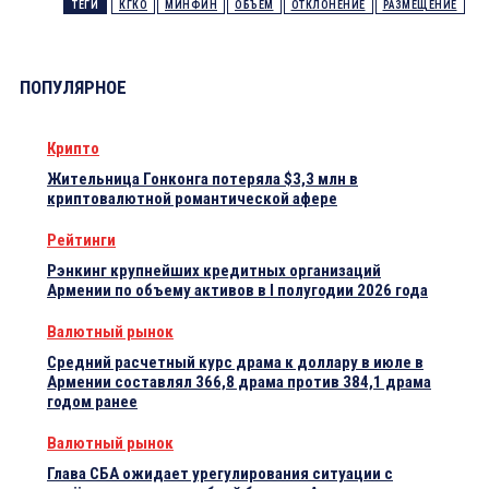
ТЕГИ
КГКО
МИНФИН
ОБЪЕМ
ОТКЛОНЕНИЕ
РАЗМЕЩЕНИЕ
ПОПУЛЯРНОЕ
Крипто
Жительница Гонконга потеряла $3,3 млн в
криптовалютной романтической афере
Рейтинги
Рэнкинг крупнейших кредитных организаций
Армении по объему активов в I полугодии 2026 года
Валютный рынок
Средний расчетный курс драма к доллару в июле в
Армении составлял 366,8 драма против 384,1 драма
годом ранее
Валютный рынок
Глава СБА ожидает урегулирования ситуации с