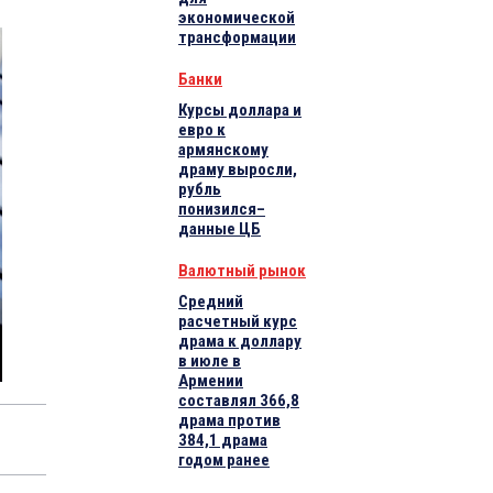
экономической
трансформации
Банки
Курсы доллара и
евро к
армянскому
драму выросли,
рубль
понизился–
данные ЦБ
Валютный рынок
Средний
расчетный курс
драма к доллару
в июле в
Армении
составлял 366,8
драма против
384,1 драма
годом ранее