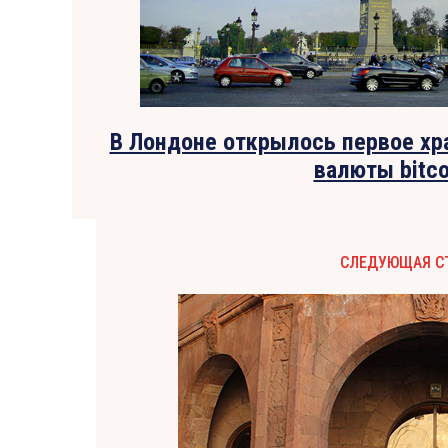
В Лондоне открылось первое х
валюты bitco
СЛЕДУЮЩАЯ С