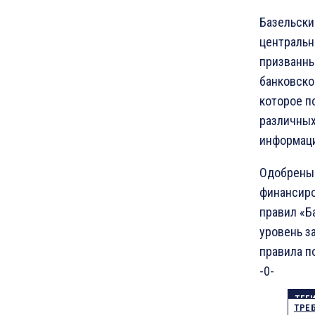
Базельски
центральн
призванны
банковско
которое п
различных
информац
Одобрены 
финансиро
правил «Б
уровень з
правила п
-0-
ТЕГ
ТРЕ