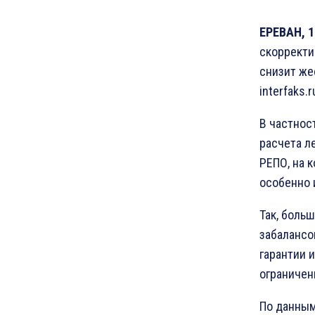
ЕРЕВАН, 1
скорректи
снизит же
interfaks.r
В частнос
расчета л
РЕПО, на 
особенно 
Так, боль
забалансо
гарантии 
ограничен
По данным