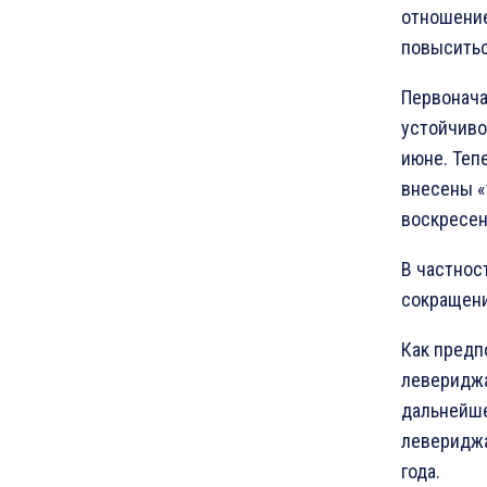
отношение
повыситьс
Первонача
устойчиво
июне. Теп
внесены «
воскресен
В частнос
сокращени
Как предп
левериджа
дальнейше
левериджа
года.