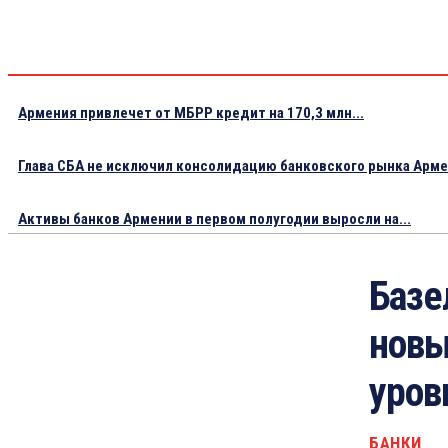
Армения привлечет от МБРР кредит на 170,3 млн...
Глава СБА не исключил консолидацию банковского рынка Арм
Активы банков Армении в первом полугодии выросли на...
Базе
новы
уров
БАНКИ