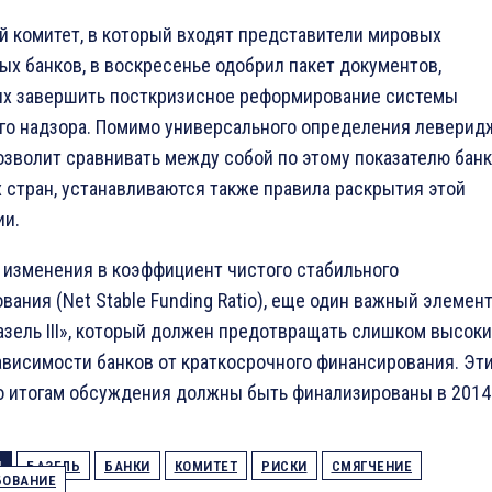
й комитет, в который входят представители мировых
ых банков, в воскресенье одобрил пакет документов,
х завершить посткризисное реформирование системы
го надзора. Помимо универсального определения леверид
озволит сравнивать между собой по этому показателю бан
 стран, устанавливаются также правила раскрытия этой
ии.
изменения в коэффициент чистого стабильного
вания (Net Stable Funding Ratio), еще один важный элемен
азель III», который должен предотвращать слишком высок
ависимости банков от краткосрочного финансирования. Эт
о итогам обсуждения должны быть финализированы в 2014 
И
БАЗЕЛЬ
БАНКИ
КОМИТЕТ
РИСКИ
СМЯГЧЕНИЕ
БОВАНИЕ