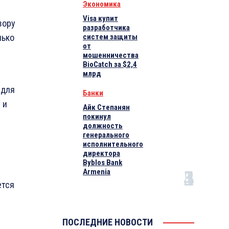
Экономика
Visa купит
зору
разработчика
лько
систем защиты
от
мошенничества
BioCatch за $2,4
млрд
 для
Банки
 и
Айк Степанян
покинул
должность
генерального
исполнительного
директора
Byblos Bank
Armenia
ется
ПОСЛЕДНИЕ НОВОСТИ