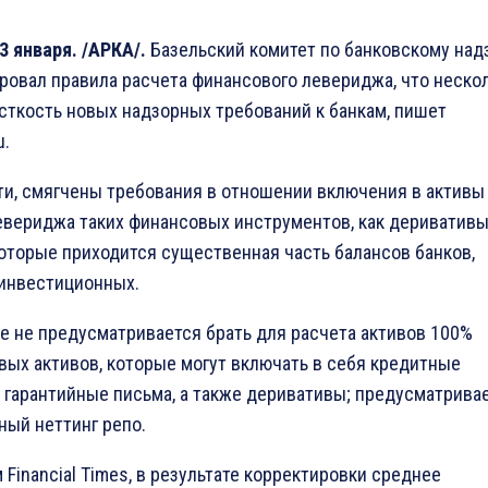
3 января. /АРКА/.
Базельский комитет по банковскому над
ровал правила расчета финансового левериджа, что неско
сткость новых надзорных требований к банкам, пишет
u.
ти, смягчены требования в отношении включения в активы
евериджа таких финансовых инструментов, как деривативы
которые приходится существенная часть балансов банков,
инвестиционных.
ше не предусматривается брать для расчета активов 100%
вых активов, которые могут включать в себя кредитные
и гарантийные письма, а также деривативы; предусматрива
ный неттинг репо.
 Financial Times, в результате корректировки среднее