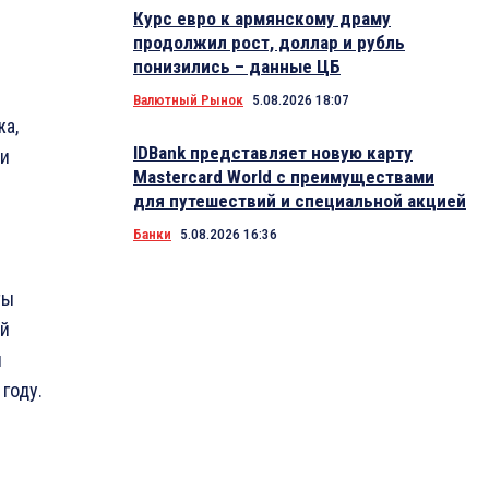
Курс евро к армянскому драму
продолжил рост, доллар и рубль
понизились – данные ЦБ
Валютный Рынок
5.08.2026 18:07
жа,
IDBank представляет новую карту
ки
Mastercard World с преимуществами
для путешествий и специальной акцией
Банки
5.08.2026 16:36
ты
ий
и
году.