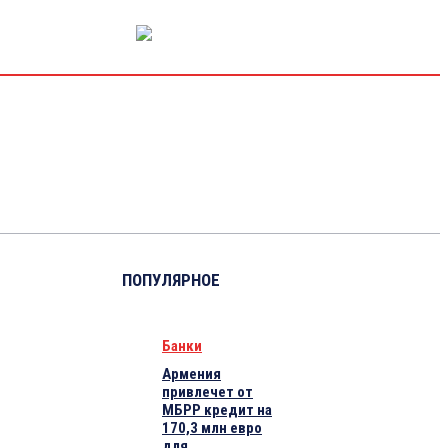
РЫНОК КАПИТАЛА
ЭКОНОМИКА
КРИПТО
ИНТЕРВЬЮ
ПОПУЛЯРНОЕ
Банки
Армения
привлечет от
МБРР кредит на
170,3 млн евро
для