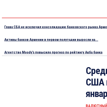
Глава СБА не исключил консолидацию банковского рынка Арм
Активы банков Армении в первом полугодии выросли на...
Агентство Moody’s повысило прогноз по рейтингу Акба банка
Сред
США 
январ
ВАЛЮТНЫЙ