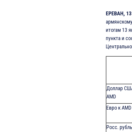
ЕРЕВАН, 13
армянскому
итогам 13 я
пункта и со
Центральног
Доллар СШ
AMD
Eвро к AMD
Росс. рубль