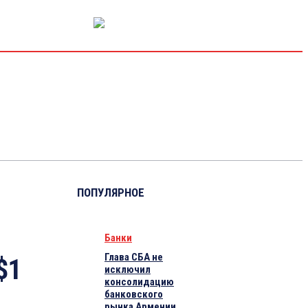
РЫНОК КАПИТАЛА
ЭКОНОМИКА
КРИПТО
ИНТЕРВЬЮ
ПОПУЛЯРНОЕ
Банки
Глава СБА не
$1
исключил
консолидацию
банковского
рынка Армении