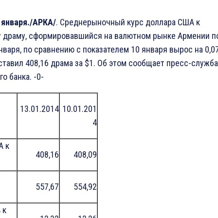
 января./АРКА/
. Среднерыночный курс доллара США к
 драму, сформировавшийся на валютном рынке Армении п
нваря, по сравнению с показателем 10 января вырос на 0,0
ставил 408,16 драма за $1. Об этом сообщает пресс-служба
о банка. -0-
13.01.2014
10.01.201
4
А к
408,16
408,09
557,67
554,92
 к