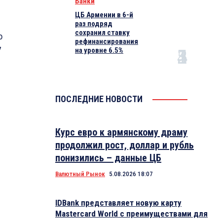
Банки
ЦБ Армении в 6-й
раз подряд
сохранил ставку
о
рефинансирования
7
на уровне 6.5%
ПОСЛЕДНИЕ НОВОСТИ
Курс евро к армянскому драму
продолжил рост, доллар и рубль
понизились – данные ЦБ
Валютный Рынок
5.08.2026 18:07
IDBank представляет новую карту
Mastercard World с преимуществами для