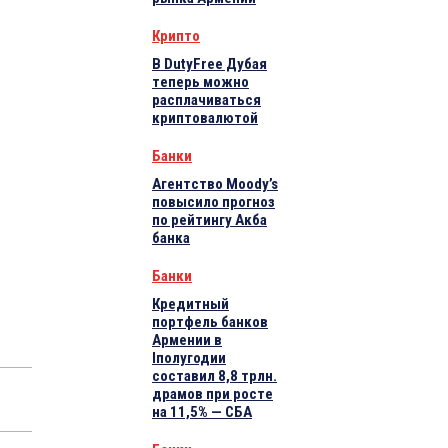
Крипто
В DutyFree Дубая
теперь можно
расплачиваться
криптовалютой
Банки
Агентство Moody’s
повысило прогноз
по рейтингу Акба
банка
Банки
Кредитный
портфель банков
Армении в
Iполугодии
составил 8,8 трлн.
драмов при росте
на 11,5% — СБА