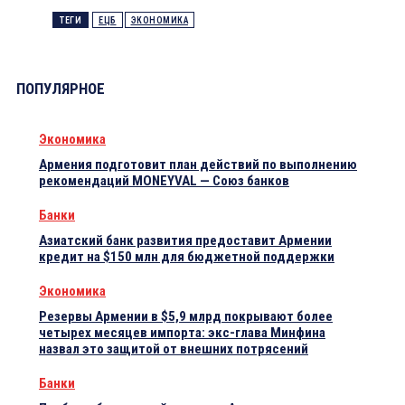
ТЕГИ
ЕЦБ
ЭКОНОМИКА
ПОПУЛЯРНОЕ
Экономика
Армения подготовит план действий по выполнению
рекомендаций MONEYVAL — Союз банков
Банки
Азиатский банк развития предоставит Армении
кредит на $150 млн для бюджетной поддержки
Экономика
Резервы Армении в $5,9 млрд покрывают более
четырех месяцев импорта: экс-глава Минфина
назвал это защитой от внешних потрясений
Банки