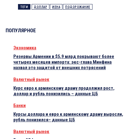
ТЕГИ
ДОЛЛАР
ИЕНА
ПОДОРОЖАНИЕ
ПОПУЛЯРНОЕ
Экономика
Резервы Армении в $5,9 млрд покрывают более
четырех месяцев импорта: экс-глава Минфина
назвал это защитой от внешних потрясений
Валютный рынок
Курс евро к армянскому драму продолжил рост,
доллар и рубль понизились – данные ЦБ
Банки
Курсы доллара и евро к армянскому драму выросли,
рубль понизился– данные ЦБ
Валютный рынок