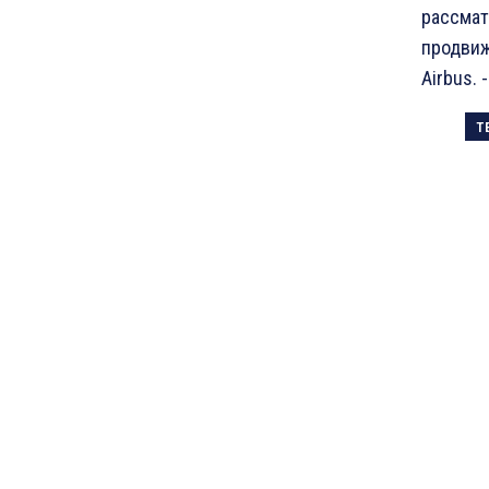
рассмат
продвиж
Airbus. 
Т