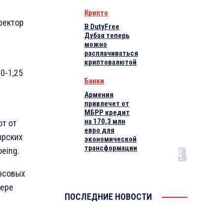
Крипто
ректор
В DutyFree
Дубая теперь
можно
расплачиваться
криптовалютой
0-1,25
Банки
Армения
привлечет от
МБРР кредит
на 170,3 млн
ют от
евро для
ирских
экономической
трансформации
eing.
ансовых
фере
ПОСЛЕДНИЕ НОВОСТИ