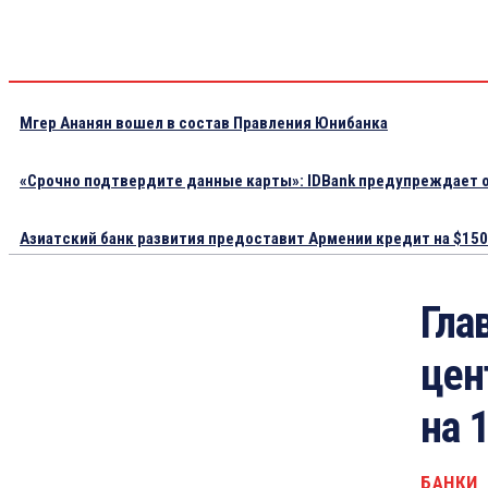
Мгер Ананян вошел в состав Правления Юнибанка
«Срочно подтвердите данные карты»: IDBank предупреждает о
Азиатский банк развития предоставит Армении кредит на $150.
Гла
цен
на 
БАНКИ