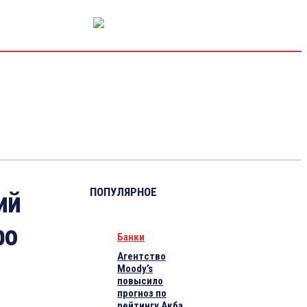
РЫНОК КАПИТАЛА
ЭКОНОМИКА
КРИПТО
ИНТЕРВЬЮ
ПОПУЛЯРНОЕ
ий
ро
Банки
Агентство
Moody’s
повысило
прогноз по
рейтингу Акба