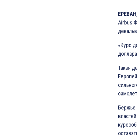
ЕРЕВАН,
Airbus 
девальв
«Курс д
доллара»
Такая д
Европей
сильног
самолет
Бержье 
властей
курсооб
остават