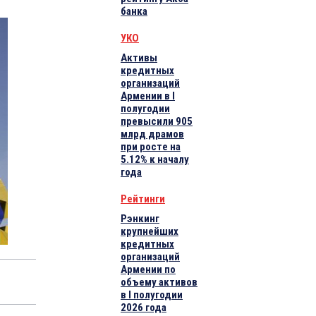
банка
УКО
Активы
кредитных
организаций
Армении в I
полугодии
превысили 905
млрд драмов
при росте на
5.12% к началу
года
Рейтинги
Рэнкинг
крупнейших
кредитных
организаций
Армении по
объему активов
в I полугодии
2026 года