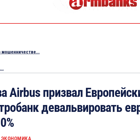
 мошенничестве...
..
ва Airbus призвал Европейск
тробанк девальвировать ев
10%
ЭКОНОМИКА