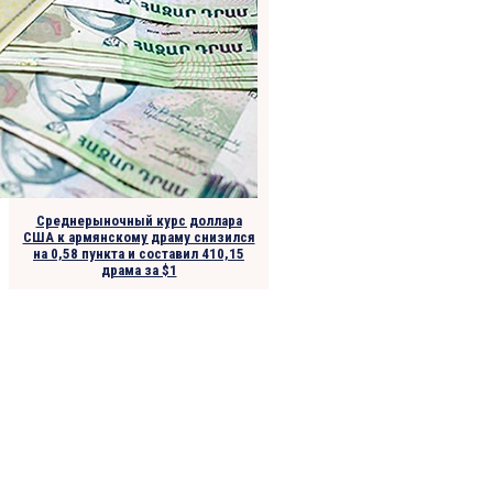
Среднерыночный курс доллара
США к армянскому драму снизился
на 0,58 пунктa и составил 410,15
драма за $1