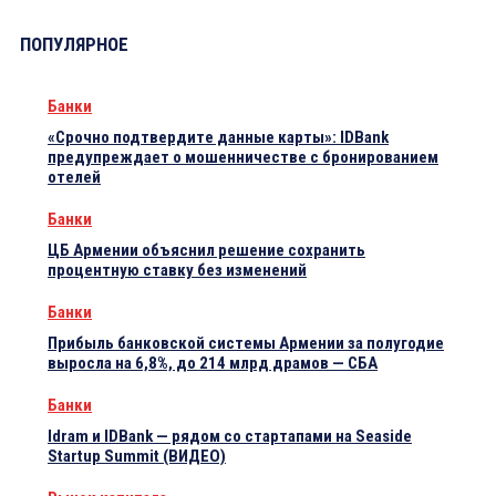
ПОПУЛЯРНОЕ
Банки
«Срочно подтвердите данные карты»: IDBank
предупреждает о мошенничестве с бронированием
отелей
Банки
ЦБ Армении объяснил решение сохранить
процентную ставку без изменений
Банки
Прибыль банковской системы Армении за полугодие
выросла на 6,8%, до 214 млрд драмов — СБА
Банки
Idram и IDBank — рядом со стартапами на Seaside
Startup Summit (ВИДЕО)