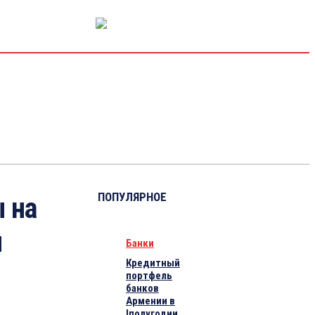
РЫНОК КАПИТАЛА
ЭКОНОМИКА
КРИПТО
ИНТЕРВЬЮ
ПОПУЛЯРНОЕ
 на
я
Банки
Кредитный
портфель
банков
Армении в
Iполугодии