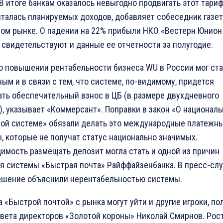
 В итоге банкам оказалось невыгодно продвигать этот тариф
талась планируемых доходов, добавляет собеседник газет
ом рынке. О падении на 22% прибыли НКО «Вестерн Юнион
 свидетельствуют и данные ее отчетности за полугодие.
о повышении рентабельности бизнеса WU в России мог ста
ным и в связи с тем, что системе, по-видимому, придется
ть обеспечительный взнос в ЦБ (в размере двухдневного
), указывает «Коммерсант». Поправки в закон «О национал
ой системе» обязали делать это международные платежн
, которые не получат статус национально значимых.
имость размещать депозит могла стать и одной из причин
я системы «Быстрая почта» Райффайзенбанка. В пресс-сл
ешение объяснили нерентабельностью системы.
а «Быстрой почтой» с рынка могут уйти и другие игроки, по
овета директоров «Золотой короны» Николай Смирнов. Рос