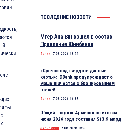
словий
ПОСЛЕДНИЕ НОВОСТИ
дкость,
Мгер Ананян вошел в состав
орются
Правления Юнибанка
. В
мически
Банки
7.08.2026 18:26
«Срочно подтвердите данные
осле
карты»: IDBank предупреждает о
мошенничестве с бронированием
отелей
ющих
Банки
7.08.2026 16:38
арифы
Общий госдолг Армении по итогам
но
июня 2026 года составил $13.9 млрд.
их
Экономика
7.08.2026 15:31