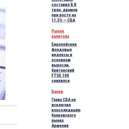
составил 8,8
трлн. драмов
при росте на
11,5% — СБА
Рынок
капитала
Европейские
фондовые
индексы в
основном
выросли,
британский
FTSE 100
снизился
Банки
Глава СБА не
исключил
консолидацию
банковского
рынка
Армении