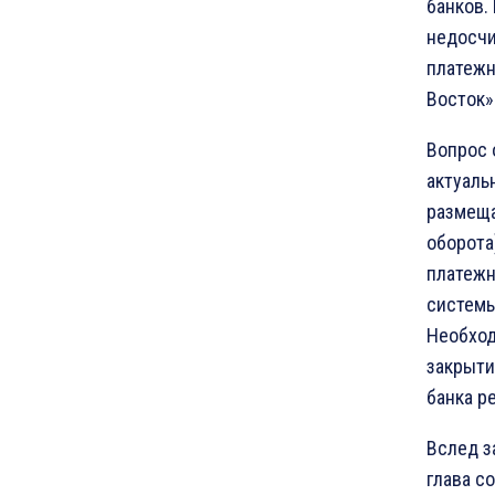
банков.
недосчи
платежн
Восток»
Вопрос 
актуаль
размеща
оборота
платежн
системы
Необход
закрыти
банка р
Вслед з
глава с