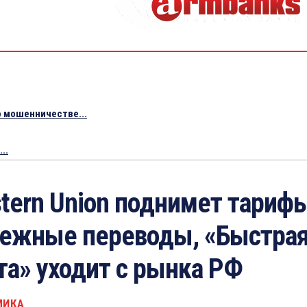
 мошенничестве...
..
tern Union поднимет тарифы
ежные переводы, «Быстра
та» уходит с рынка РФ
МИКА