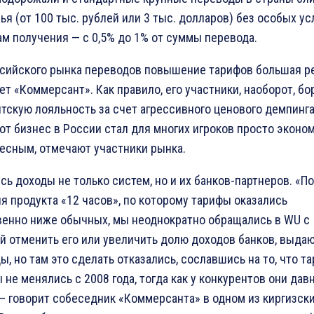
ья (от 100 тыс. рублей или 3 тыс. долларов) без особых у
ам получения — с 0,5% до 1% от суммы перевода.
сийского рынка переводов повышение тарифов большая ре
ет «Коммерсант». Как правило, его участники, наоборот, б
нтскую лояльность за счет агрессивного ценового демпинга
тот бизнес в России стал для многих игроков просто эконо
есным, отмечают участники рынка.
сь доходы не только систем, но и их банков-партнеров. «П
я продукта «12 часов», по которому тарифы оказались
енно ниже обычных, мы неоднократно обращались в WU с
й отменить его или увеличить долю доходов банков, выда
ы, но там это сделать отказались, сославшись на то, что т
 не менялись с 2008 года, тогда как у конкурентов они дав
 — говорит собеседник «Коммерсанта» в одном из киргизск