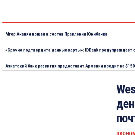
Мгер Ананян вошел в состав Правления Юнибанка
«Срочно подтвердите данные карты»: IDBank предупреждает о
Азиатский банк развития предоставит Армении кредит на $150.
Wes
ден
поч
ЭКОНО