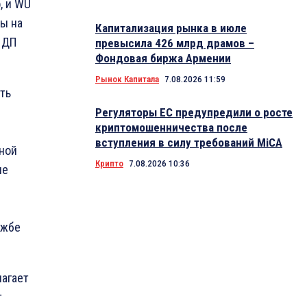
, и WU
ы на
Капитализация рынка в июле
 ДП
превысила 426 млрд драмов –
Фондовая биржа Армении
Рынок Капитала
7.08.2026 11:59
ть
Регуляторы ЕС предупредили о росте
криптомошенничества после
вступления в силу требований MiCA
ьной
Крипто
7.08.2026 10:36
ые
ужбе
лагает
т