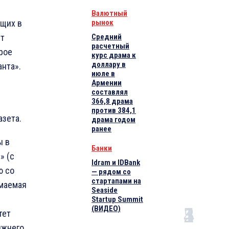
Валютный
ющих в
рынок
ет
Средний
расчетный
орое
курс драма к
доллару в
нта».
июле в
Армении
составлял
366,8 драма
против 384,1
азета.
драма годом
ранее
ы в
Банки
» (с
Idram и IDBank
ю со
— рядом со
стартапами на
имаемая
Seaside
Startup Summit
(ВИДЕО)
тет
ижнего