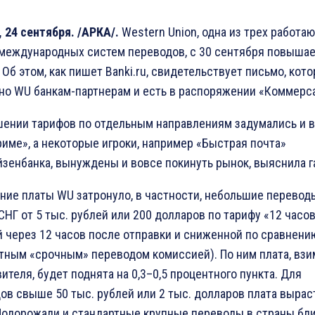
 24 сентября. /АРКА/.
Western Union, одна из трех работа
международных систем переводов, c 30 сентября повыша
 Об этом, как пишет Banki.ru, свидетельствует письмо, кот
но WU банкам-партнерам и есть в распоряжении «Коммерса
ении тарифов по отдельным направлениям задумались и в
име», а некоторые игроки, например «Быстрая почта»
зенбанка, вынуждены и вовсе покинуть рынок, выяснила г
ие платы WU затронуло, в частности, небольшие перевод
СНГ от 5 тыс. рублей или 200 долларов по тарифу «12 часов
 через 12 часов после отправки и сниженной по сравнени
тным «срочным» переводом комиссией). По ним плата, вз
вителя, будет поднята на 0,3–0,5 процентного пункта. Для
ов свыше 50 тыс. рублей или 2 тыс. долларов плата вырас
Подорожали и стандартные крупные переводы в страны бл