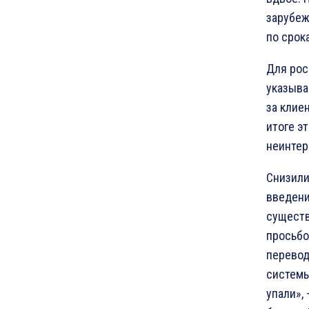
зарубеж
по срок
Для рос
указыва
за клие
итоге э
неинтер
Снизили
введени
существ
просьбо
перевод
системы
упали»,