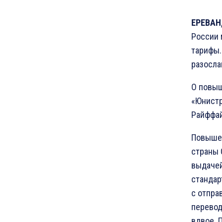
ЕРЕВАН,
России 
тарифы.
разосла
О повыш
«Юнистр
Райффай
Повышен
страны 
выдачей
стандар
с отпра
перевод
вдвое. 