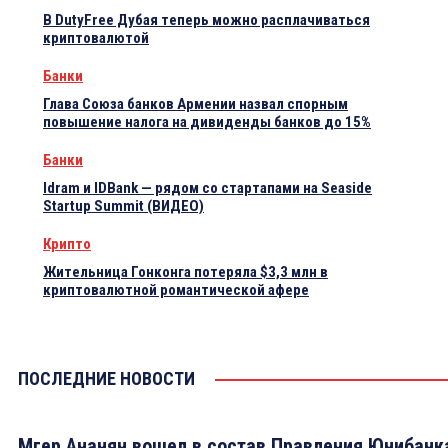
В DutyFree Дубая теперь можно расплачиваться
криптовалютой
Банки
Глава Союза банков Армении назвал спорным
повышение налога на дивиденды банков до 15%
Банки
Idram и IDBank — рядом со стартапами на Seaside
Startup Summit (ВИДЕО)
Крипто
Жительница Гонконга потеряла $3,3 млн в
криптовалютной романтической афере
ПОСЛЕДНИЕ НОВОСТИ
Мгер Ананян вошел в состав Правления Юнибанк