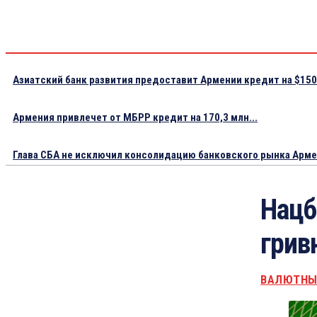
Азиатский банк развития предоставит Армении кредит на $150.
Армения привлечет от МБРР кредит на 170,3 млн...
Глава СБА не исключил консолидацию банковского рынка Арм
Нацб
грив
ВАЛЮТНЫ