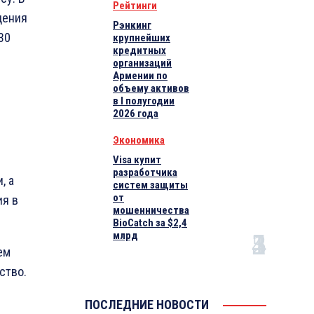
Рейтинги
дения
Рэнкинг
30
крупнейших
кредитных
организаций
Армении по
объему активов
в I полугодии
2026 года
Экономика
Visa купит
разработчика
, а
систем защиты
от
ия в
мошенничества
BioCatch за $2,4
млрд
ем
ство.
ПОСЛЕДНИЕ НОВОСТИ