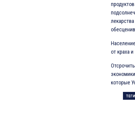
продуктов 
подсолнеч
лекарства
обесценив
Население
от краха и
Отсрочить
экономики
которые Ук
ТЕГИ