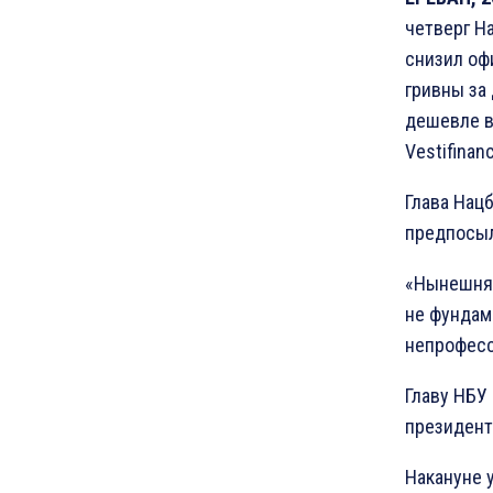
четверг Н
снизил оф
гривны за
дешевле в
Vestifinanc
Глава Нацб
предпосыл
«Нынешняя
не фундам
непрофесс
Главу НБУ
президента
Накануне 