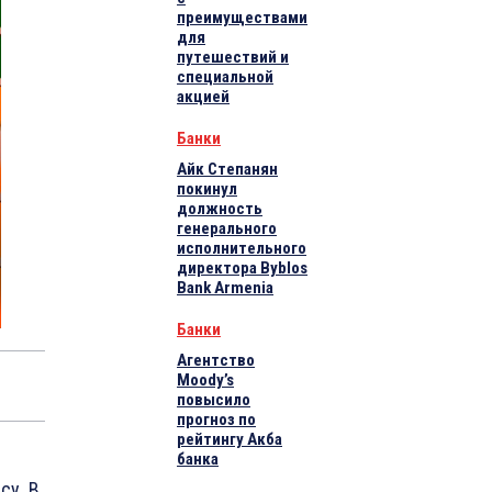
преимуществами
для
путешествий и
специальной
акцией
Банки
Айк Степанян
покинул
должность
генерального
исполнительного
директора Byblos
Bank Armenia
Банки
Агентство
Moody’s
повысило
прогноз по
рейтингу Акба
банка
су. В