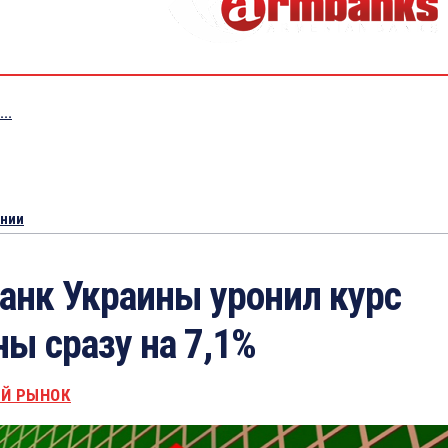
..
ении
анк Украины уронил курс
ны сразу на 7,1%
Й РЫНОК