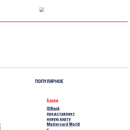
РЫНОК КАПИТАЛА
ЭКОНОМИКА
КРИПТО
ИНТЕРВЬЮ
ПОПУЛЯРНОЕ
Банки
IDBank
представляет
новую карту
Mastercard World
с