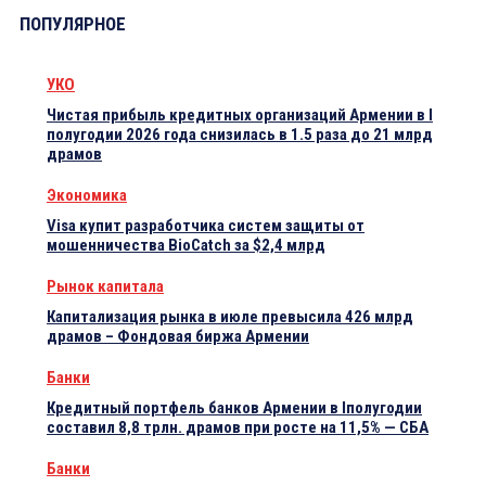
ПОПУЛЯРНОЕ
УКО
Чистая прибыль кредитных организаций Армении в I
полугодии 2026 года снизилась в 1.5 раза до 21 млрд
драмов
Экономика
Visa купит разработчика систем защиты от
мошенничества BioCatch за $2,4 млрд
Рынок капитала
Капитализация рынка в июле превысила 426 млрд
драмов – Фондовая биржа Армении
Банки
Кредитный портфель банков Армении в Iполугодии
составил 8,8 трлн. драмов при росте на 11,5% — СБА
Банки