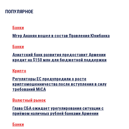
ПОПУЛЯРНОЕ
Банки
Мгер Ананян вошел в состав Правления Юнибанка
Банки
Азиатский банк развития предоставит Армении
кредит на $150 млн для бюджетной поддержки
Крипто
Регуляторы ЕС предупредили о росте
криптомошенничества после вступления в силу
требований MiCA
Валютный рынок
Глава СБА ожидает урегулирования ситуации с
приёмом наличных рублей банками Армении
Банки