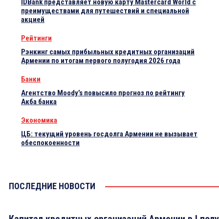
IDBank представляет новую карту Mastercard World с
преимуществами для путешествий и специальной
акцией
Рейтинги
Рэнкинг самых прибыльных кредитных организаций
Армении по итогам первого полугодия 2026 года
Банки
Агентство Moody’s повысило прогноз по рейтингу
Акба банка
Экономика
ЦБ: текущий уровень госдолга Армении не вызывает
обеспокоенности
ПОСЛЕДНИЕ НОВОСТИ