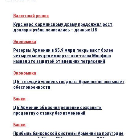
Валютный рынок
Курс евро к армянскому драму продолжил рост,
доллар и рубль понизились – данные ЦБ
Экономика
Резервы Армении в $5,9 млрд покрывают более
четырех месяцев импорта: экс-глава Минфина
назвал это защитой от внешних потрясений
Экономика
ЦБ: текущий уровень госдолга Армении не вызывает
обеспокоенности
Банки
ЦБ Армении объяснил решение сохранить
процентную ставку без изменений
Банки
Прибыль банковской системы Армении за полугодие