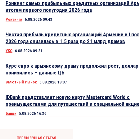
Рэнкинг самых прибыльных кредитных организаций Ар
итогам первого полугодия 2026 года
Рейтинги
6.08.2026 09:43
Чистая прибыль кредитных организаций Армении в I по
2026 года снизилась в 1.5 раза до 21 млрд драмов
УКО
6.08.2026 09:21
Курс евро к армянскому драму продолжил рост, доллар
понизились – данные ЦБ
Валютный Рынок
5.08.2026 18:07
IDBank представляет новую карту Mastercard World с
преимуществами для путешествий и специальной акци
Банки
5.08.2026 16:36
ПРЕДЫДУЩАЯ СТАТЬЯ