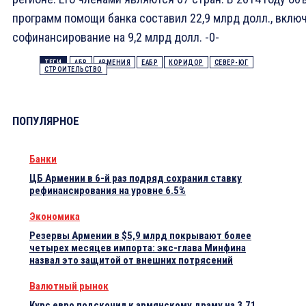
программ помощи банка составил 22,9 млрд долл., вклю
софинансирование на 9,2 млрд долл. -0-
ТЕГИ
АБР
АРМЕНИЯ
ЕАБР
КОРИДОР
СЕВЕР-ЮГ
СТРОИТЕЛЬСТВО
ПОПУЛЯРНОЕ
Банки
ЦБ Армении в 6-й раз подряд сохранил ставку
рефинансирования на уровне 6.5%
Экономика
Резервы Армении в $5,9 млрд покрывают более
четырех месяцев импорта: экс-глава Минфина
назвал это защитой от внешних потрясений
Валютный рынок
Курс евро подскочил к армянскому драму на 3.71