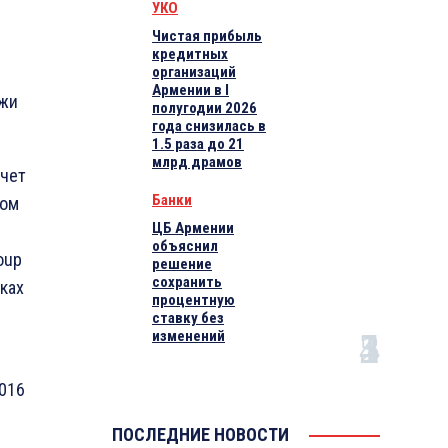
УКО
Чистая прибыль
кредитных
организаций
Армении в I
ржи
полугодии 2026
года снизилась в
1.5 раза до 21
млрд драмов
счет
Банки
вом
ЦБ Армении
объяснил
oup
решение
сохранить
ках
процентную
ставку без
изменений
2016
ПОСЛЕДНИЕ НОВОСТИ