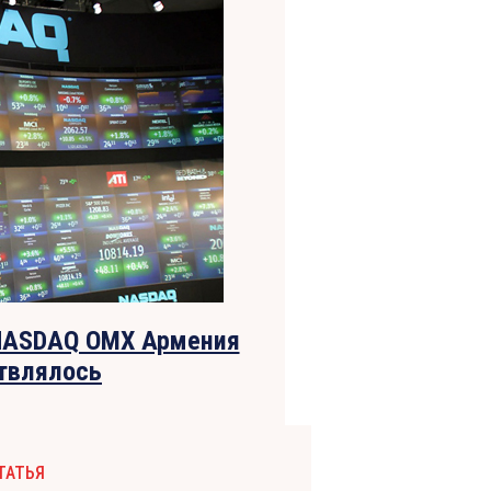
 NASDAQ OMX Армения
ствлялось
ТАТЬЯ