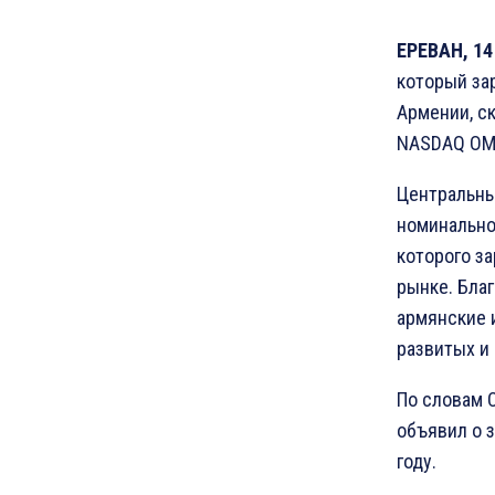
ЕРЕВАН, 14
который зар
Армении, с
NASDAQ OMX
Центральны
номинально
которого з
рынке. Бла
армянские 
развитых и
По словам С
объявил о з
году.