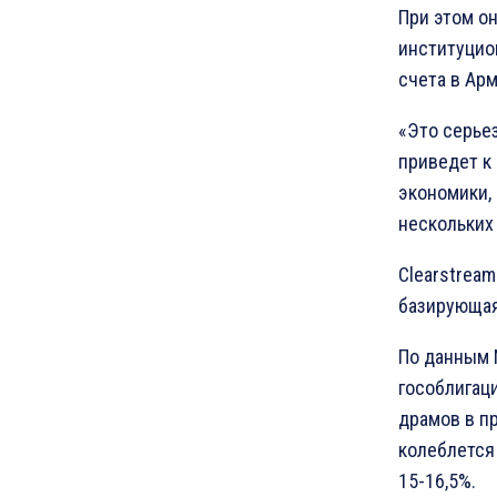
При этом о
институцио
счета в Ар
«Это серьез
приведет к
экономики, 
нескольких 
Clearstream
базирующая
По данным 
гособлигац
драмов в п
колеблется
15-16,5%.