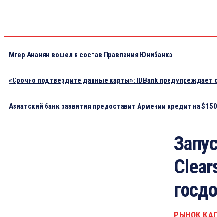
Мгер Ананян вошел в состав Правления Юнибанка
«Срочно подтвердите данные карты»: IDBank предупреждает о
Азиатский банк развития предоставит Армении кредит на $150.
Запус
Clear
госд
РЫНОК КА