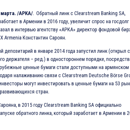
 марта. /АРКА/
. Обратный линк с Clearstream Banking SA,
аботает в Армении в 2016 году, увеличит спрос на госдолг
казал в интервью агентству «АРКА» директор фондовой би
 Armenia Константин Сароян.
й депозитарий в январе 2014 года запустил линк (открыл 
го держателя – ред.) в одностороннем порядке, посредст
арубежные ценные бумаги стали доступными на армянском
годаря налаживанию связи с Clearstream Deutsche Börse Gr
инвесторы могут инвестировать в ценные бумаги на 53 рын
 развивающихся стран.
арояна, в 2015 году Clearstream Banking SA официально
апуске обратного линка, который заработает в Армении в 