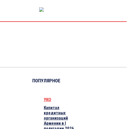
РЫНОК КАПИТАЛА
ЭКОНОМИКА
КРИПТО
ИНТЕРВЬЮ
ПОПУЛЯРНОЕ
УКО
Капитал
кредитных
организаций
Армении в I
полугодии 2026