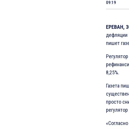
09:19
ЕРЕВАН, 3
дефляции в
пишет газ
Регулятор
рефинанси
8,25%.
Газета пи
существен
просто сн
регулятор 
«Согласно