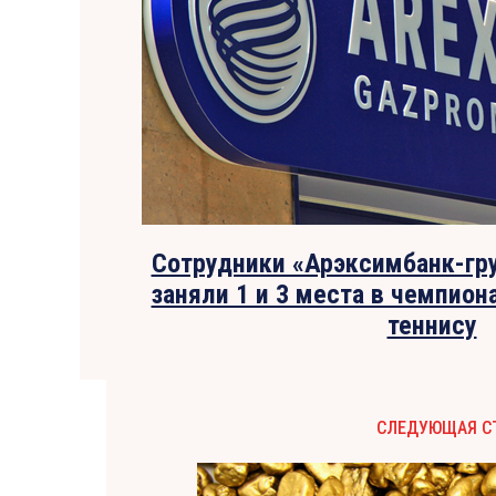
Сотрудники «Арэксимбанк-гру
заняли 1 и 3 места в чемпион
теннису
СЛЕДУЮЩАЯ С