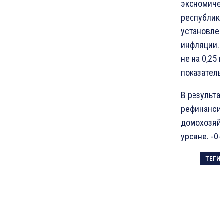
экономиче
республике
установле
инфляции.
не на 0,25 
показател
В результа
рефинансир
домохозяй
уровне. -0
ТЕГИ