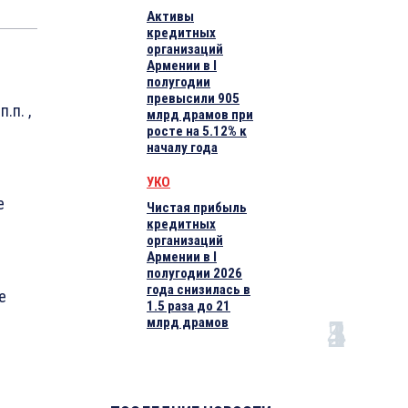
Активы
кредитных
организаций
Армении в I
полугодии
превысили 905
.п. ,
млрд драмов при
росте на 5.12% к
началу года
УКО
е
Чистая прибыль
кредитных
организаций
Армении в I
полугодии 2026
года снизилась в
е
1.5 раза до 21
млрд драмов