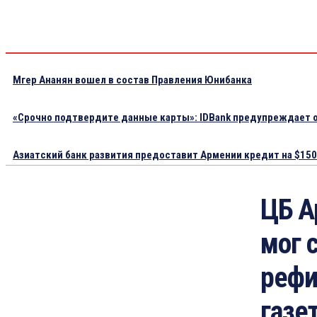
Мгер Ананян вошел в состав Правления Юнибанка
«Срочно подтвердите данные карты»: IDBank предупреждает о
Азиатский банк развития предоставит Армении кредит на $150.
ЦБ А
мог 
рефи
газе