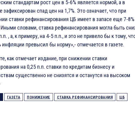
ским стандартам рост цен в 5-6% является нормой, а в
 зафиксирован спад цен на 1,7%. Это означает, что при
нии ставки рефинансирования ЦБ имеет в запасе еще 7-8%
 Иными словами, ставка рефинансирования могла быть сн
п.п. , а, к примеру, на 4-5 п.п., и это не привело бы к тому, чт
ь инфляции превысил бы норму»,- отмечается в газете.
те, как отмечает издание, при снижении ставки
ования на 0,25 п.п. ставки по кредитам бизнесу и
ствам существенно не снизятся и останутся на высоком
-
ГАЗЕТА
ПОНИЖЕНИЕ
СТАВКА РЕФИНАНСИРОВАНИЯ
ЦБ