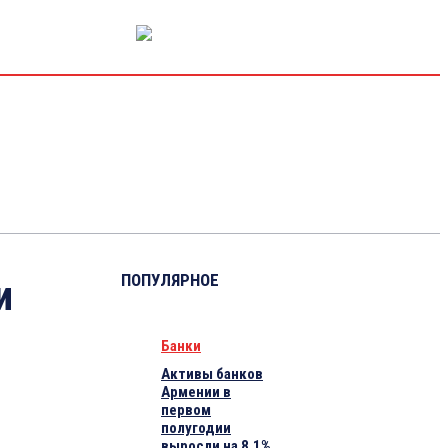
РЫНОК КАПИТАЛА
ЭКОНОМИКА
КРИПТО
ИНТЕРВЬЮ
ПОПУЛЯРНОЕ
и
Банки
Активы банков
Армении в
первом
полугодии
выросли на 8,1%,