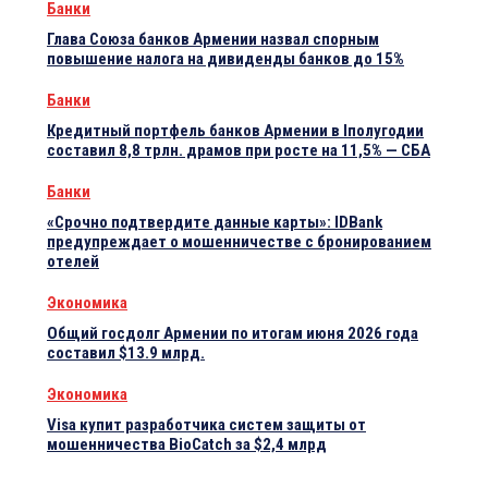
Банки
Глава Союза банков Армении назвал спорным
повышение налога на дивиденды банков до 15%
Банки
Кредитный портфель банков Армении в Iполугодии
составил 8,8 трлн. драмов при росте на 11,5% — СБА
Банки
«Срочно подтвердите данные карты»: IDBank
предупреждает о мошенничестве с бронированием
отелей
Экономика
Общий госдолг Армении по итогам июня 2026 года
составил $13.9 млрд.
Экономика
Visa купит разработчика систем защиты от
мошенничества BioCatch за $2,4 млрд