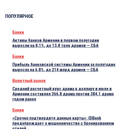
ПОПУЛЯРНОЕ
Банки
Активы банков Армении в первом полугодии
выросли на 8,1%, до 13,8 трлн драмов — СБА
Банки
Прибыль банковской системы Армении за полугодие
выросла на 6,8%, до 214 млрд драмов — СБА
Валютный рынок
Средний расчетный курс драма к доллару в июле в
Армении составлял 366,8 драма против 384,1 драма
годом ранее
Банки
«Срочно подтвердите данные карты»: IDBank
предупреждает о мошенничестве с бронированием
отелей