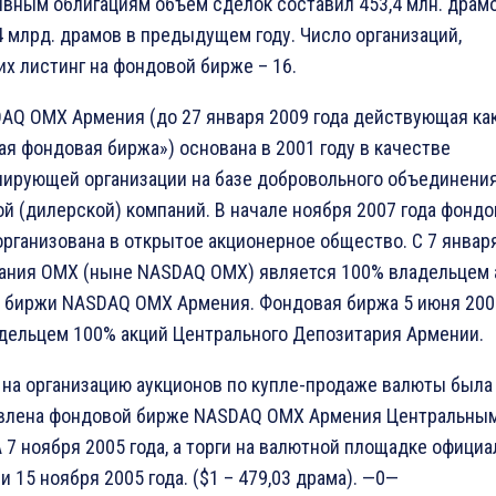
ивным облигациям объём сделок составил 453,4 млн. драм
4 млрд. драмов в предыдущем году. Число организаций,
х листинг на фондовой бирже – 16.
AQ OMX Армения (до 27 января 2009 года действующая ка
я фондовая биржа») основана в 2001 году в качестве
лирующей организации на базе добровольного объединения
й (дилерской) компаний. В начале ноября 2007 года фондо
рганизована в открытое акционерное общество. С 7 январ
пания ОМХ (ныне NASDAQ OMX) является 100% владельцем 
 биржи NASDAQ OMX Армения. Фондовая биржа 5 июня 200
адельцем 100% акций Центрального Депозитария Армении.
 на организацию аукционов по купле-продаже валюты была
влена фондовой бирже NASDAQ OMX Армения Центральны
 7 ноября 2005 года, а торги на валютной площадке официа
и 15 ноября 2005 года. ($1 – 479,03 драма). —0—