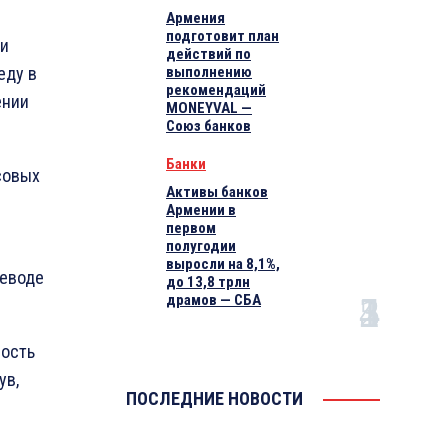
Армения
подготовит план
ии
действий по
еду в
выполнению
рекомендаций
ении
MONEYVAL —
Союз банков
Банки
совых
Активы банков
Армении в
первом
полугодии
выросли на 8,1%,
реводе
до 13,8 трлн
драмов — СБА
ность
ув,
ПОСЛЕДНИЕ НОВОСТИ