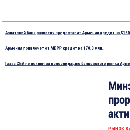
Азиатский банк развития предоставит Армении кредит на $150.
Армения привлечет от МБРР кредит на 170,3 млн...
Глава СБА не исключил консолидацию банковского рынка Арм
Мин
прор
акти
РЫНОК К