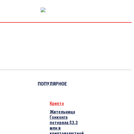
РЫНОК КАПИТАЛА
ЭКОНОМИКА
КРИПТО
ИНТЕРВЬЮ
ПОПУЛЯРНОЕ
Крипто
Жительница
Гонконга
потеряла $3,3
млн в
криптовалютной