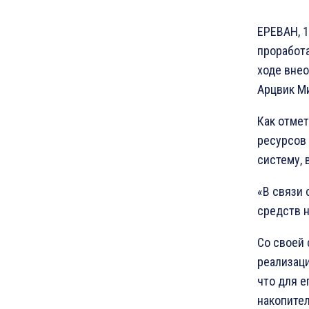
ЕРЕВАН, 1
проработа
ходе вне
Арцвик М
Как отмет
ресурсов
систему, 
«В связи
средств н
Со своей
реализаци
что для е
накопител