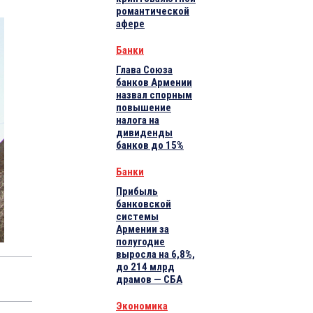
романтической
афере
Банки
Глава Союза
банков Армении
назвал спорным
повышение
налога на
дивиденды
банков до 15%
Банки
Прибыль
банковской
системы
Армении за
полугодие
выросла на 6,8%,
до 214 млрд
драмов — СБА
Экономика