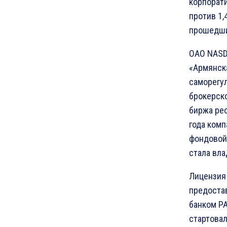
корпорат
против 1,
прошедши
ОАО NASD
«Армянска
саморегу
брокерско
биржа рео
года ком
фондовой
стала вл
Лицензия
предоста
банком РА
стартовал