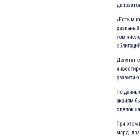
депозито
«Есть мно
реальный 
том числ
облигаций
Депутат с
инвестиро
развитию 
По данным
акциям бы
сделок на
При этом 
млрд. дра