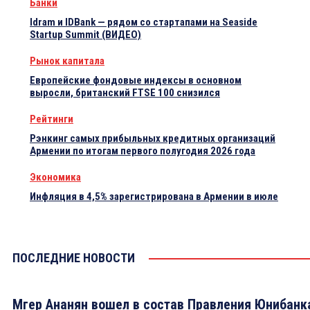
Банки
Idram и IDBank — рядом со стартапами на Seaside
Startup Summit (ВИДЕО)
Рынок капитала
Европейские фондовые индексы в основном
выросли, британский FTSE 100 снизился
Рейтинги
Рэнкинг самых прибыльных кредитных организаций
Армении по итогам первого полугодия 2026 года
Экономика
Инфляция в 4,5% зарегистрирована в Армении в июле
ПОСЛЕДНИЕ НОВОСТИ
Мгер Ананян вошел в состав Правления Юнибанк