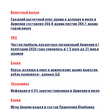
Валютный рынок
Средний расчетный курс драма к доллару в июле в
Армении составлял 366,8 драма против 384,1 драма
годом ранее
УКО
Чистая прибыль кредитных организаций Армении в I
полугодии 2026 года снизилась в 1.5 раза до 21 млрд
драмов
Банки
Курсы доллара и евро к армянскому драму выросли,
рубль понизился– данные ЦБ
Экономика
Инфляция в 4,5% зарегистрирована в Армении в июле
Банки
Мгер Ананян вошел в состав Правления Юнибанка