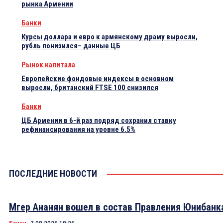
рынка Армении
Банки
Курсы доллара и евро к армянскому драму выросли,
рубль понизился– данные ЦБ
Рынок капитала
Европейские фондовые индексы в основном
выросли, британский FTSE 100 снизился
Банки
ЦБ Армении в 6-й раз подряд сохранил ставку
рефинансирования на уровне 6.5%
ПОСЛЕДНИЕ НОВОСТИ
Мгер Ананян вошел в состав Правления Юнибанк