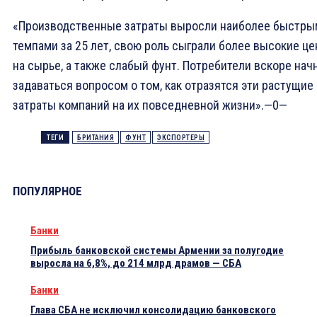
«Производственные затраты выросли наиболее быстры
темпами за 25 лет, свою роль сыграли более высокие ц
на сырье, а также слабый фунт. Потребители вскоре нач
задаваться вопросом о том, как отразятся эти растущие
затраты компаний на их повседневной жизни».—0—
ТЕГИ
БРИТАНИЯ
ФУНТ
ЭКСПОРТЕРЫ
ПОПУЛЯРНОЕ
Банки
Прибыль банковской системы Армении за полугодие
выросла на 6,8%, до 214 млрд драмов — СБА
Банки
Глава СБА не исключил консолидацию банковского