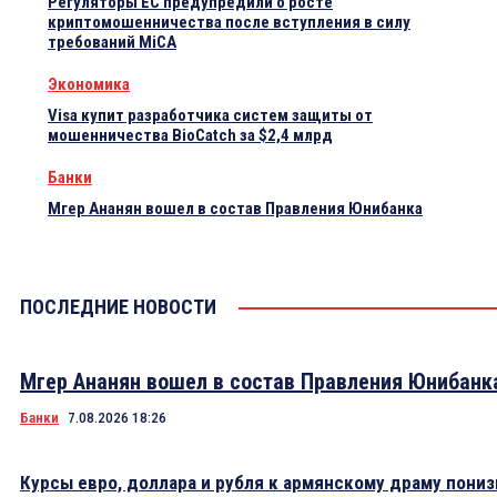
Регуляторы ЕС предупредили о росте
криптомошенничества после вступления в силу
требований MiCA
Экономика
Visa купит разработчика систем защиты от
мошенничества BioCatch за $2,4 млрд
Банки
Мгер Ананян вошел в состав Правления Юнибанка
ПОСЛЕДНИЕ НОВОСТИ
Мгер Ананян вошел в состав Правления Юнибанк
Банки
7.08.2026 18:26
Курсы евро, доллара и рубля к армянскому драму пониз