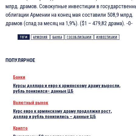
млрд. драмов. Совокупные инвестиции в государственн
облигации Армении на конец мая составили 508,9 млрд.
драмов (спад за месяц на 1,9%). ($1 – 479,82 драма). -0-
ТЕГИ
АРМЕНИЯ
БАНКА
ГОСОБЛИГАЦИИ
ИНВЕСТИЦИИ
ПОПУЛЯРНОЕ
Банки
Курсы доллара и евро к армянскому драму выросли,
рубль понизился– данные ЦБ
Валютный рынок
Курс евро к армянскому драму продолжил рост,
доллар и рубль понизились – данные ЦБ
Крипто