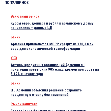
ПОПУЛЯРНОЕ
Валютный рынок
Курсы евро, доллара и рубля к армянскому драму
понизились – данные ЦБ
Банки
Армения привлечет от МБРР кредит на 170,3 млн
евро для экономической трансформации
УКО
Активы кредитных организаций Армении в I
полугодии превысили 905 млрд драмов при росте на
5.12% к началу года
Банки
ЦБ Армении объяснил решение сохранить
процентную ставку без изменений
Рынок капитала