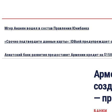
Мгер Ананян вошел в состав Правления Юнибанка
«Срочно подтвердите данные карты»: IDBank предупреждает о
Азиатский банк развития предоставит Армении кредит на $150.
Арм
созд
— п
БАНКИ