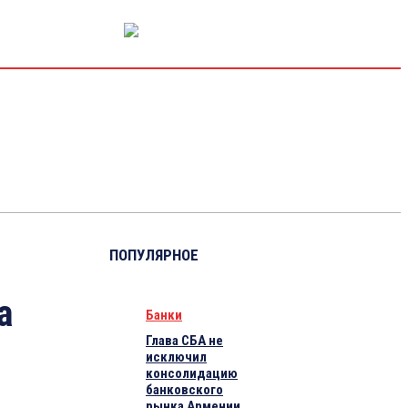
РЫНОК КАПИТАЛА
ЭКОНОМИКА
КРИПТО
ИНТЕРВЬЮ
ПОПУЛЯРНОЕ
а
Банки
Глава СБА не
исключил
консолидацию
банковского
рынка Армении