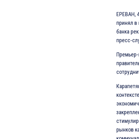
ЕРЕВАН, 
принял в
банка ре
пресс-сл
Премьер-
правител
сотруднич
Карапетя
контекст
экономич
закреплен
стимулир
рынков к
коммунал