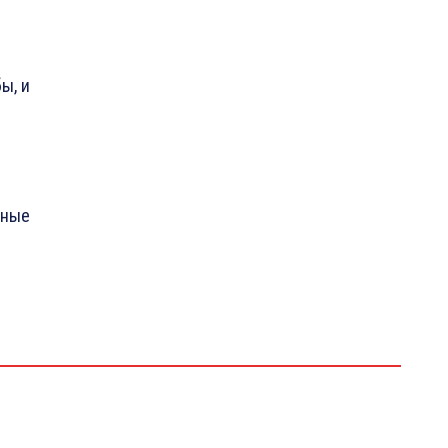
ы, и
иные