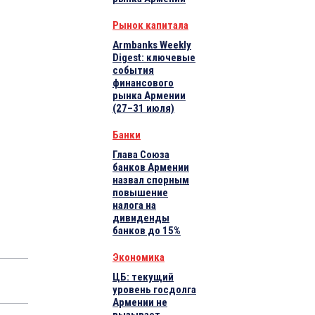
Рынок капитала
Armbanks Weekly
Digest: ключевые
события
финансового
рынка Армении
(27–31 июля)
Банки
Глава Союза
банков Армении
назвал спорным
повышение
налога на
дивиденды
банков до 15%
Экономика
ЦБ: текущий
уровень госдолга
Армении не