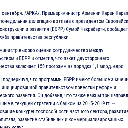
4 сентября. /АРКА/. Премьер-министр Армении Карен Кара
 понедельник делегацию во главе с президентом Европейс
конструкции и развития (ЕБРР) Сумой Чакрабарти, сообщает
ужба правительства республики.
министр высоко оценил сотрудничество между
ьством и ЕБРР и отметил, что пакет двустороннего
ества включает 158 программ на порядка 1,1 млрд. евро.
н подчеркнул, что программы ЕБРР имеют большое значени
е инициированной правительством повестки реформ и
еского развития. Он добавил, что также важны три направл
ные в текущей стратегии с банком на 2015-2019 гг. —
ование конкурентоспособности частного сектора, развити
апитала, развитие стабильных и коммерциализированных
ьных услуг.