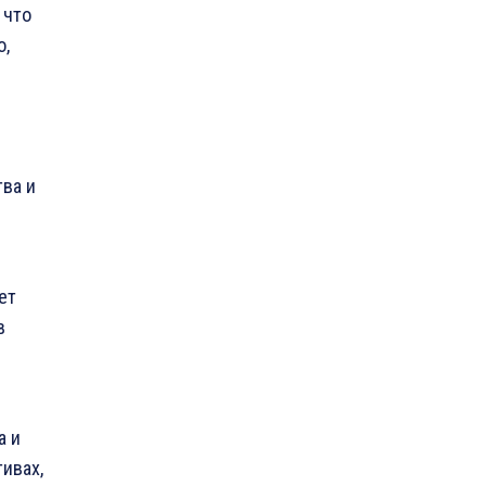
 что
о,
ва и
ет
в
а и
ивах,