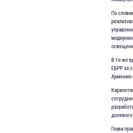
По слова
реализов
управлен
модерниз
освещени
В то же 
ЕБРР за 
Армению 
Карапетя
сотрудни
разработ
долевого
Глава пр