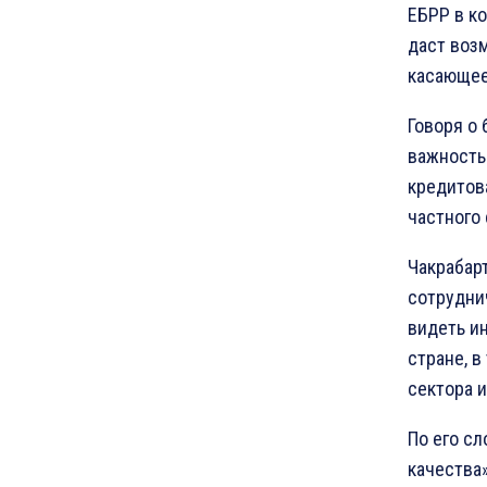
ЕБРР в к
даст воз
касающее
Говоря о
важность
кредитов
частного
Чакрабар
сотрудни
видеть и
стране, в
сектора и
По его с
качества»