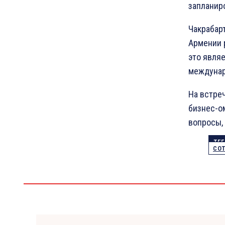
запланир
Чакрабар
Армении 
это явля
междунар
На встре
бизнес-о
вопросы,
ТЕГ
СО