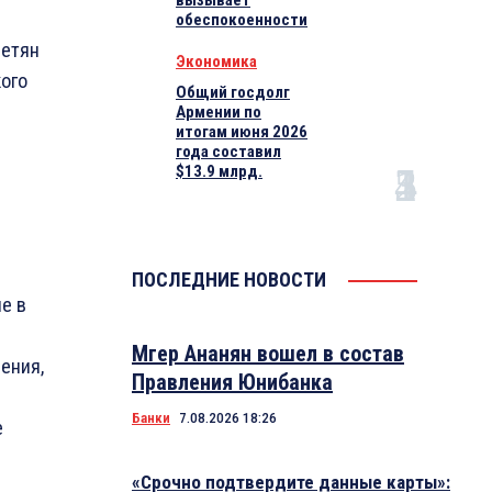
вызывает
обеспокоенности
петян
Экономика
кого
Общий госдолг
Армении по
итогам июня 2026
года составил
$13.9 млрд.
ПОСЛЕДНИЕ НОВОСТИ
е в
Мгер Ананян вошел в состав
ения,
Правления Юнибанка
Банки
7.08.2026 18:26
е
«Срочно подтвердите данные карты»: