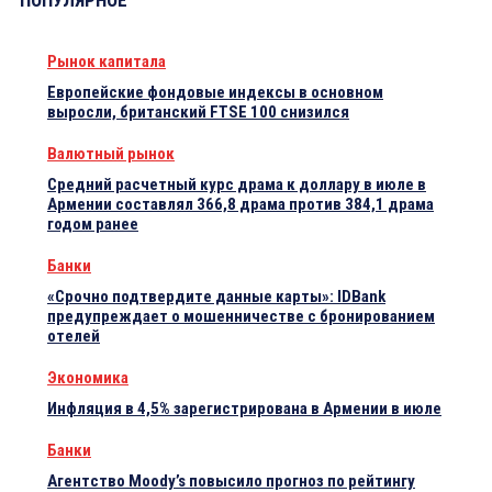
ПОПУЛЯРНОЕ
Рынок капитала
Европейские фондовые индексы в основном
выросли, британский FTSE 100 снизился
Валютный рынок
Средний расчетный курс драма к доллару в июле в
Армении составлял 366,8 драма против 384,1 драма
годом ранее
Банки
«Срочно подтвердите данные карты»: IDBank
предупреждает о мошенничестве с бронированием
отелей
Экономика
Инфляция в 4,5% зарегистрирована в Армении в июле
Банки
Агентство Moody’s повысило прогноз по рейтингу