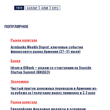
ТЕГИ
ДОЛЛАР
ДРАМ
КУРС
ПОПУЛЯРНОЕ
Рынок капитала
Armbanks Weekly Digest: ключевые события
финансового рынка Армении (27–31 июля)
Банки
Idram и IDBank — рядом со стартапами на Seaside
Startup Summit (ВИДЕО)
Экономика
Чистый приток денежных переводов в Армению из-
за рубежа за I полугодие вырос примерно в 2,3 раза
Рынок капитала
Европейские фондовые индексы в основном