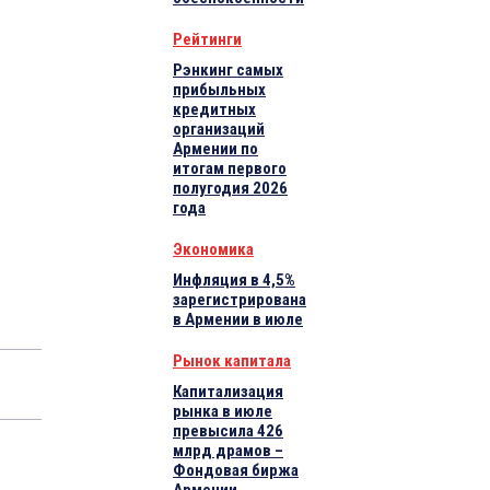
Рейтинги
Рэнкинг самых
прибыльных
кредитных
организаций
Армении по
итогам первого
полугодия 2026
года
Экономика
Инфляция в 4,5%
зарегистрирована
в Армении в июле
Рынок капитала
Капитализация
рынка в июле
превысила 426
млрд драмов –
Фондовая биржа