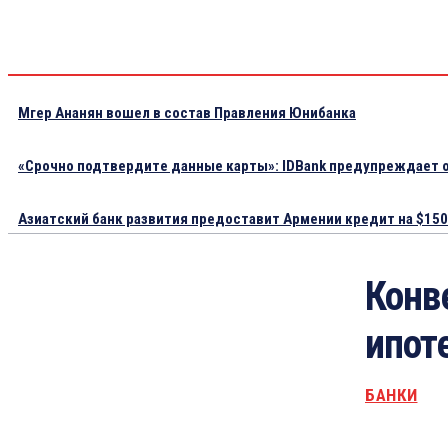
Мгер Ананян вошел в состав Правления Юнибанка
«Срочно подтвердите данные карты»: IDBank предупреждает о
Азиатский банк развития предоставит Армении кредит на $150.
Конв
ипот
БАНКИ