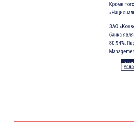
Кроме тог
«Националь
ЗАО «Конве
банка явля
80.94%, Пе
Management
ТЕГИ
УСЛО