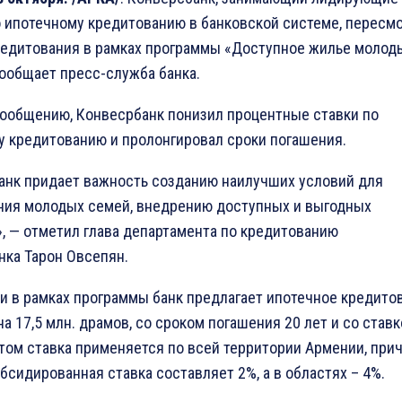
о ипотечному кредитованию в банковской системе, пересм
редитования в рамках программы «Доступное жилье молод
ообщает пресс-служба банка.
сообщению, Конвесрбанк понизил процентные ставки по
у кредитованию и пролонгировал сроки погашения.
анк придает важность созданию наилучших условий для
ния молодых семей, внедрению доступных и выгодных
, — отметил глава департамента по кредитованию
нка Тарон Овсепян.
и в рамках программы банк предлагает ипотечное кредито
а 17,5 млн. драмов, со сроком погашения 20 лет и со став
этом ставка применяется по всей территории Армении, при
бсидированная ставка составляет 2%, а в областях – 4%.