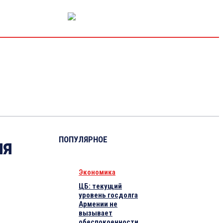
РЫНОК КАПИТАЛА
ЭКОНОМИКА
КРИПТО
ИНТЕРВЬЮ
ПОПУЛЯРНОЕ
ия
Экономика
ЦБ: текущий
уровень госдолга
Армении не
вызывает
обеспокоенности