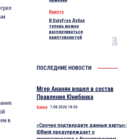
Армении
отрел
Крипто
ым
В DutyFree Дубая
теперь можно
расплачиваться
криптовалютой
ПОСЛЕДНИЕ НОВОСТИ
Мгер Ананян вошел в состав
Правления Юнибанка
вание
Банки
7.08.2026 18:26
кой
чем в
«Срочно подтвердите данные карты»:
IDBank предупреждает о
мошенничестве с бронированием