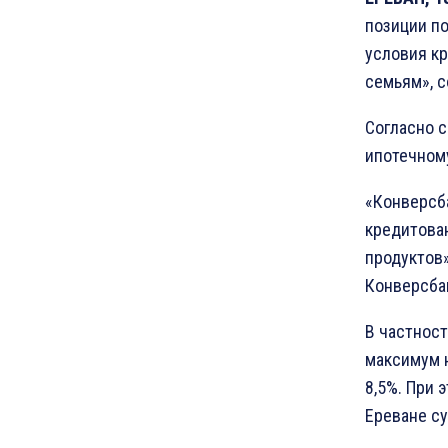
позиции п
условия к
семьям», с
Согласно 
ипотечном
«Конверсб
кредитова
продуктов»
Конверсба
В частност
максимум н
8,5%. При 
Ереване су