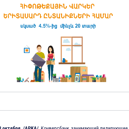
8 октября. /АРКА/
. Конверсбанк, занимающий лидирующие