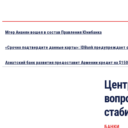
Мгер Ананян вошел в состав Правления Юнибанка
«Срочно подтвердите данные карты»: IDBank предупреждает о
Азиатский банк развития предоставит Армении кредит на $150.
Цент
вопр
стаб
БАНКИ