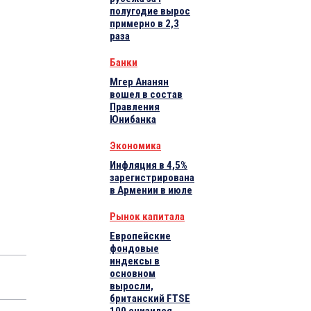
полугодие вырос
примерно в 2,3
раза
Банки
Мгер Ананян
вошел в состав
Правления
Юнибанка
Экономика
Инфляция в 4,5%
зарегистрирована
в Армении в июле
Рынок капитала
Европейские
фондовые
индексы в
основном
выросли,
британский FTSE