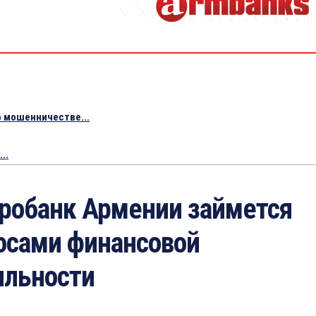
 мошенничестве...
..
робанк Армении займется
осами финансовой
ильности