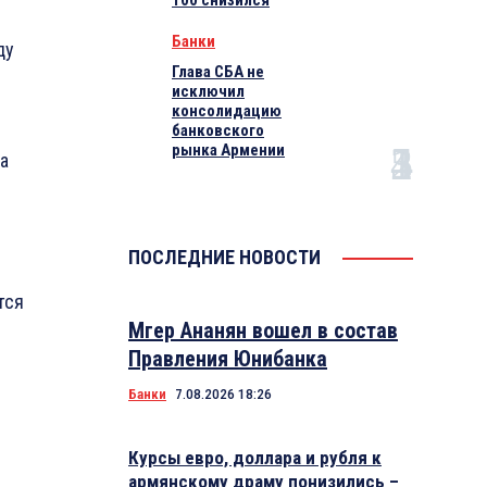
100 снизился
Банки
ду
Глава СБА не
исключил
консолидацию
банковского
рынка Армении
а
ПОСЛЕДНИЕ НОВОСТИ
тся
Мгер Ананян вошел в состав
Правления Юнибанка
Банки
7.08.2026 18:26
Курсы евро, доллара и рубля к
армянскому драму понизились –