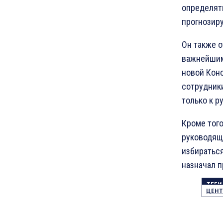
определять
прогнозиру
Он также о
важнейшим 
новой Кон
сотрудники
только к р
Кроме того
руководящи
избиратьс
назначал п
ТЕГИ
ЦЕНТ