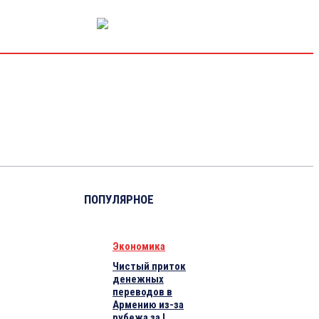
РЫНОК КАПИТАЛА
ЭКОНОМИКА
КРИПТО
ИНТЕРВЬЮ
ПОПУЛЯРНОЕ
Экономика
Чистый приток
денежных
переводов в
Армению из-за
рубежа за I