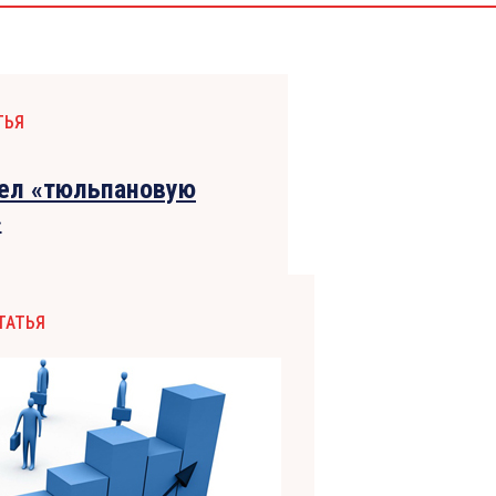
ТЬЯ
шел «тюльпановую
»
ТАТЬЯ