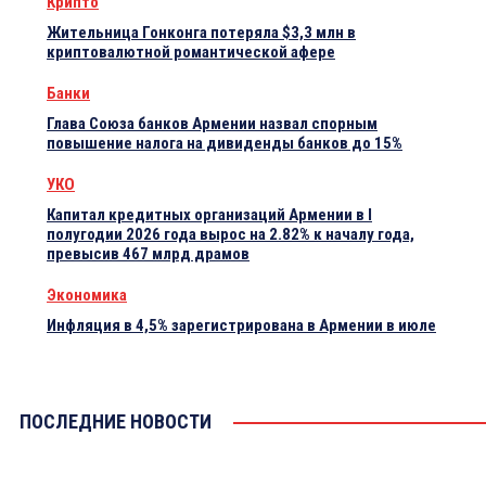
Крипто
Жительница Гонконга потеряла $3,3 млн в
криптовалютной романтической афере
Банки
Глава Союза банков Армении назвал спорным
повышение налога на дивиденды банков до 15%
УКО
Капитал кредитных организаций Армении в I
полугодии 2026 года вырос на 2.82% к началу года,
превысив 467 млрд драмов
Экономика
Инфляция в 4,5% зарегистрирована в Армении в июле
ПОСЛЕДНИЕ НОВОСТИ