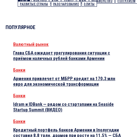
ТЕГИ
ВЫБОРЫ
ВЭФ
ДАВОС
МВФ
НЕРАВЕНСТВО
ПОПУЛИЗМ
РАЗВИТЫЕ СТРАНЫ
РАЗОЧАРОВАНИЕ
ЭЛИТЫ
ПОПУЛЯРНОЕ
Валютный рынок
Глава СБА ожидает урегулирования ситуации с
приёмом наличных рублей банками Армении
Банки
Армения привлечет от МБРР кредит на 170,3 млн
евро для экономической трансформации
Банки
Idram и IDBank — рядом со стартапами на Seaside
Startup Summit (ВИДЕО)
Банки
Кредитный портфель банков Армении в Iполугодии
составил 8,8 трлн. драмов при росте на 11,5% — СБА