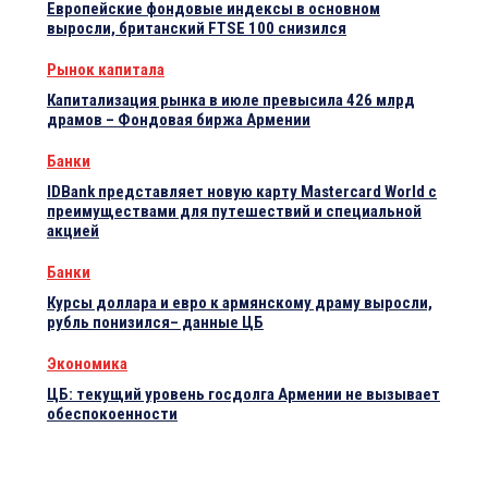
Европейские фондовые индексы в основном
выросли, британский FTSE 100 снизился
Рынок капитала
Капитализация рынка в июле превысила 426 млрд
драмов – Фондовая биржа Армении
Банки
IDBank представляет новую карту Mastercard World с
преимуществами для путешествий и специальной
акцией
Банки
Курсы доллара и евро к армянскому драму выросли,
рубль понизился– данные ЦБ
Экономика
ЦБ: текущий уровень госдолга Армении не вызывает
обеспокоенности