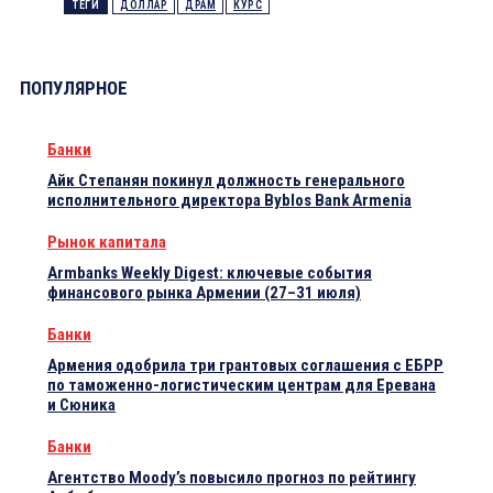
ТЕГИ
ДОЛЛАР
ДРАМ
КУРС
ПОПУЛЯРНОЕ
Банки
Айк Степанян покинул должность генерального
исполнительного директора Byblos Bank Armenia
Рынок капитала
Armbanks Weekly Digest: ключевые события
финансового рынка Армении (27–31 июля)
Банки
Армения одобрила три грантовых соглашения с ЕБРР
по таможенно-логистическим центрам для Еревана
и Сюника
Банки
Агентство Moody’s повысило прогноз по рейтингу