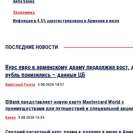
Акба банка
Экономика
Инфляция в 4,5% зарегистрирована в Армении в июле
ПОСЛЕДНИЕ НОВОСТИ
Курс евро к армянскому драму продолжил рост, 
рубль понизились – данные ЦБ
Валютный Рынок
5.08.2026 18:07
IDBank представляет новую карту Mastercard World с
преимуществами для путешествий и специальной акци
Банки
5.08.2026 16:36
Средний расчетный курс драма к доллару в июле в Арм