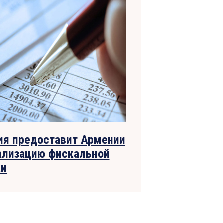
тия предоставит Армении
еализацию фискальной
ки