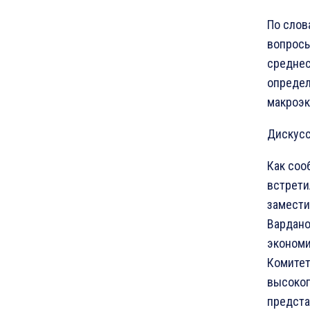
По слов
вопросы
среднес
определ
макроэк
Дискусс
Как соо
встрети
замести
Вардано
экономи
Комитет
высокоп
предста