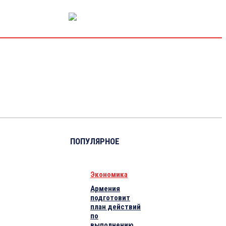
РЫНОК КАПИТАЛА
ЭКОНОМИКА
КРИПТО
ИНТЕРВЬЮ
ПОПУЛЯРНОЕ
Экономика
Армения
подготовит
план действий
по
выполнению