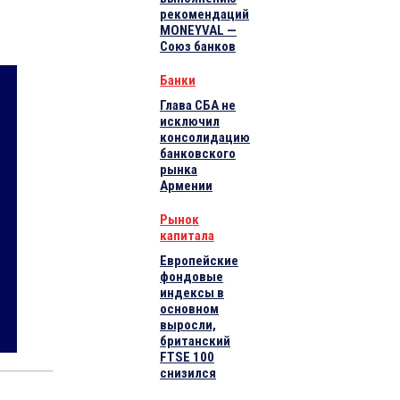
рекомендаций
MONEYVAL —
Союз банков
Банки
Глава СБА не
исключил
консолидацию
банковского
рынка
Армении
Рынок
капитала
Европейские
фондовые
индексы в
основном
выросли,
британский
FTSE 100
снизился