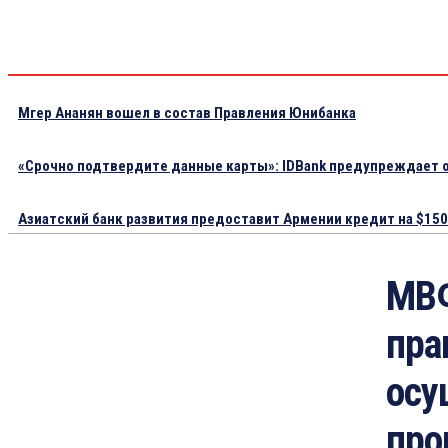
Мгер Ананян вошел в состав Правления Юнибанка
«Срочно подтвердите данные карты»: IDBank предупреждает о
Азиатский банк развития предоставит Армении кредит на $150.
МВФ
пра
осу
про