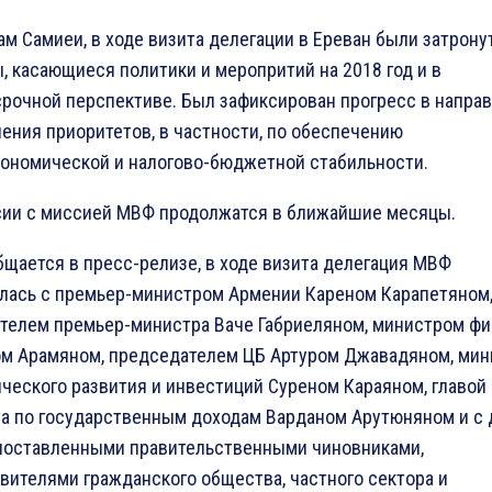
ам Самиеи, в ходе визита делегации в Ереван были затрону
, касающиеся политики и меропритий на 2018 год и в
рочной перспективе. Был зафиксирован прогресс в напра
ения приоритетов, в частности, по обеспечению
ономической и налогово-бюджетной стабильности.
ии с миссией МВФ продолжатся в ближайшие месяцы.
бщается в пресс-релизе, в ходе визита делегация МВФ
лась с премьер-министром Армении Кареном Карапетяном
телем премьер-министра Ваче Габриеляном, министром ф
м Арамяном, председателем ЦБ Артуром Джавадяном, ми
ческого развития и инвестиций Суреном Караяном, главой
а по государственным доходам Варданом Арутюняном и с 
оставленными правительственными чиновниками,
вителями гражданского общества, частного сектора и