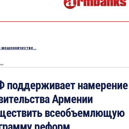
 мошенничестве...
..
 поддерживает намерение
вительства Армении
ществить всеобъемлющую
грамму реформ