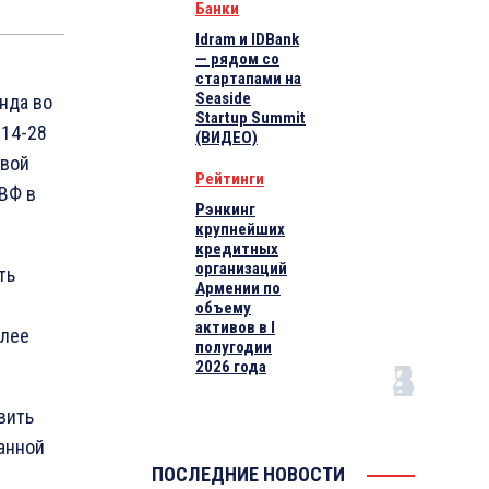
Банки
Idram и IDBank
— рядом со
стартапами на
Seaside
нда во
Startup Summit
 14-28
(ВИДЕО)
овой
Рейтинги
ВФ в
Рэнкинг
крупнейших
кредитных
организаций
ть
Армении по
объему
активов в I
олее
полугодии
2026 года
вить
анной
ПОСЛЕДНИЕ НОВОСТИ