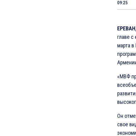
09:25
ЕРЕВАН,
главе с
марта в
програм
Армении
«МВФ пр
всеобъ
развити
высоког
Он отме
свое ви
экономи