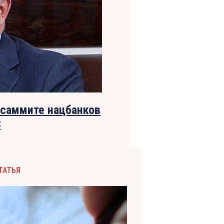
 саммите нацбанков
С
ТАТЬЯ