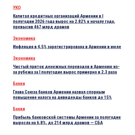
УКО
Капитал кредитных организаций Армении в I
полугодии 2026 года вырос на 2.82% к началу года,
превысив 467 млрд драмов
Экономика
Инфляция в 4,5% зарегистрирована в Армении в июле
Экономика
Чистый приток денежных переводов в Армению из-
за рубежа за I полугодие вырос примерно в 2,3 раза
Банки
Глава Союза банков Армении назвал спорным
повышение налога на дивиденды банков до 15%
Банки
Прибыль банковской системы Армении за полугодие
выросла на 6,8%, до 214 млрд драмов — СБА