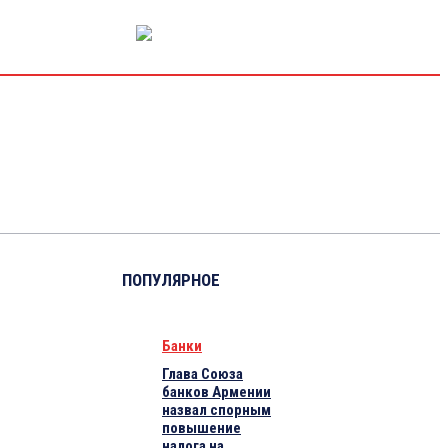
РЫНОК КАПИТАЛА
ЭКОНОМИКА
КРИПТО
ИНТЕРВЬЮ
ПОПУЛЯРНОЕ
Банки
Глава Союза
банков Армении
назвал спорным
повышение
налога на