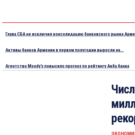
Глава СБА не исключил консолидацию банковского рынка Арм
Активы банков Армении в первом полугодии выросли на...
Агентство Moody’s повысило прогноз по рейтингу Акба банка
Числ
милл
реко
ЭКОНОМИ