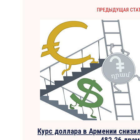
ПРЕДЫДУЩАЯ СТА
Курс доллара в Армении снизил
482,26 драм