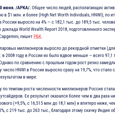
0 июня. /АРКА/.
Общее число людей, располагающих акти
 в $1 млн. и более (High Net Worth Individuals, HNWI), по и
в России выросло на 4% — с 182,1 тыс. до 189,5 тыс. челове
з доклада World Wealth Report 2018, подготовленного эксп
Capgemini, пишет
РБК
.
ларовых миллионеров выросло до рекордной отметки (дл
: в 2008 году в России их было вдвое меньше — всего 97,1 
 Однако по сравнению с прошлым годом рост резко замедл
ду число HNWI в России выросло сразу на 19,7%, что стало
езультатом в мире.
ду по темпам роста численности миллионеров Россия стала
аутсайдеров. Ее результат оказался более чем в два раза н
вого (+9,5%, с 16,515 млн до 18,1 млн) и впятеро ниже, че
%, с 219 тыс. до 263 тыс., благодаря этому скачку Индия 