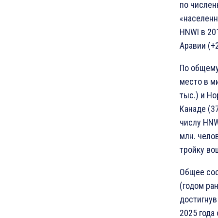
по числен
«населенн
HNWI в 20
Аравии (+
По общему
место в м
тыс.) и Но
Канаде (3
числу HNW
млн. чело
тройку вош
Общее сос
(годом ран
достигнув 
2025 года