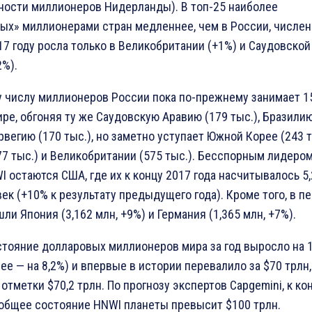
ности миллионеров Нидерланды). В топ-25 наиболее
ых» миллионерами стран медленнее, чем в России, числе
17 году росла только в Великобритании (+1%) и Саудовской
2%).
 числу миллионеров России пока по-прежнему занимает 1
ире, обгоняя ту же Саудовскую Аравию (179 тыс.), Бразили
рвегию (170 тыс.), но заметно уступает Южной Корее (243 т
77 тыс.) и Великобритании (575 тыс.). Бесспорным лидером
I остаются США, где их к концу 2017 года насчитывалось 5
век (+10% к результату предыдущего года). Кроме того, в п
ли Япония (3,162 млн, +9%) и Германия (1,365 млн, +7%).
тояние долларовых миллионеров мира за год выросло на 
ее — на 8,2%) и впервые в истории перевалило за $70 трлн,
отметки $70,2 трлн. По прогнозу экспертов Capgemini, к ко
 общее состояние HNWI планеты превысит $100 трлн.