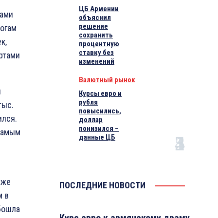
ЦБ Армении
вами
объяснил
решение
тогам
сохранить
к,
процентную
ставку без
ертами
изменений
Валютный рынок
я
Курсы евро и
рубля
тыс.
повысились,
ился.
доллар
понизился –
 самым
данные ЦБ
иже
ПОСЛЕДНИЕ НОВОСТИ
м в
обошла