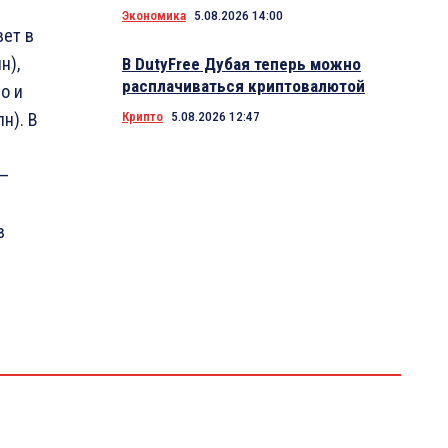
Экономика
5.08.2026 14:00
вет в
н),
В DutyFree Дубая теперь можно
расплачиваться криптовалютой
о и
н). В
Крипто
5.08.2026 12:47
 —
в