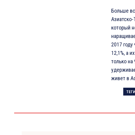
Больше вс
Азиатско-
который н
наращивае
2017 году
12,1%, а и
только на
удерживае
живет в Аф
ТЕГ