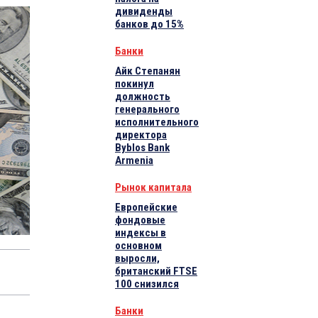
дивиденды
банков до 15%
Банки
Айк Степанян
покинул
должность
генерального
исполнительного
директора
Byblos Bank
Armenia
Рынок капитала
Европейские
фондовые
индексы в
основном
выросли,
британский FTSE
100 снизился
Банки