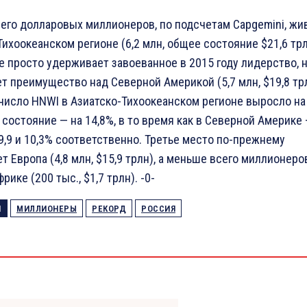
его долларовых миллионеров, по подсчетам Capgemini, жи
Тихоокеанском регионе (6,2 млн, общее состояние $21,6 трл
е просто удерживает завоеванное в 2015 году лидерство, н
т преимущество над Северной Америкой (5,7 млн, $19,8 трл
 число HNWI в Азиатско-Тихоокеанском регионе выросло на
х состояние — на 14,8%, в то время как в Северной Америке
 9,9 и 10,3% соответственно. Третье место по-прежнему
т Европа (4,8 млн, $15,9 трлн), а меньше всего миллионеро
рике (200 тыс., $1,7 трлн). -0-
И
МИЛЛИОНЕРЫ
РЕКОРД
РОССИЯ