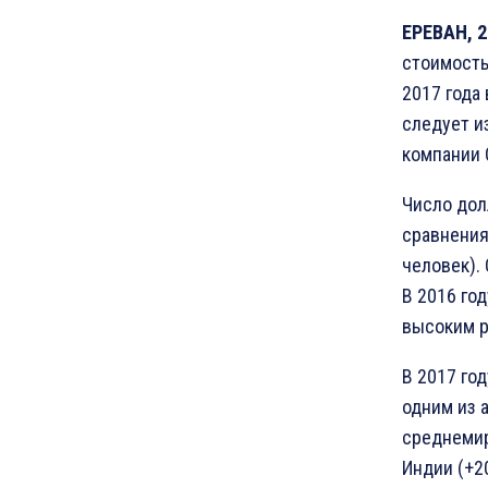
ЕРЕВАН, 2
стоимостью
2017 года 
следует и
компании 
Число дол
сравнения
человек).
В 2016 го
высоким р
В 2017 го
одним из 
среднемиро
Индии (+20