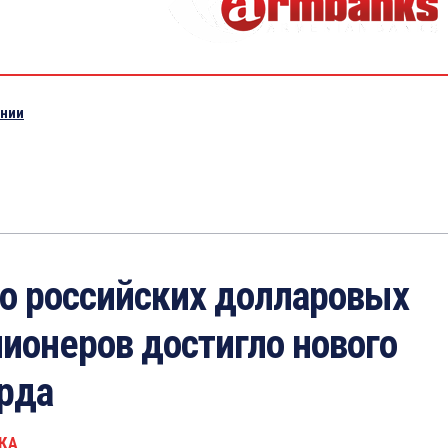
ении
о российских долларовых
ионеров достигло нового
рда
КА