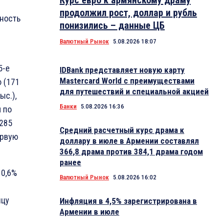
Курс евро к армянскому драму
продолжил рост, доллар и рубль
нность
понизились – данные ЦБ
Валютный Рынок
5.08.2026 18:07
5-е
IDBank представляет новую карту
Mastercard World с преимуществами
ю (171
для путешествий и специальной акцией
ыс.),
Банки
5.08.2026 16:36
 по
,285
Средний расчетный курс драма к
ервую
доллару в июле в Армении составлял
366,8 драма против 384,1 драма годом
ранее
10,6%
Валютный Рынок
5.08.2026 16:02
нцу
Инфляция в 4,5% зарегистрирована в
Армении в июле