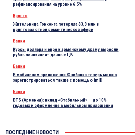
рефинансирования на уровне 6.5%
Крипто
Жительница Гонконга потеряла $3,3 млн в
криптовалютной романтической афере
Банки
Курсы доллара и евро к армянскому драму выросли,
рубль понизился– данные ЦБ
Банки
В мобильном приложении Юнибанка теперь можно
зарегистрироваться также с помощью imID
Банки
ВТБ (Армения): вклад «Стабильный» — до 10%
годовых и оформление в мобильном приложении
ПОСЛЕДНИЕ НОВОСТИ