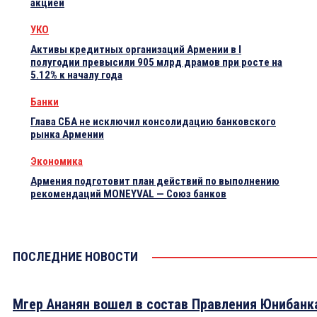
акцией
УКО
Активы кредитных организаций Армении в I
полугодии превысили 905 млрд драмов при росте на
5.12% к началу года
Банки
Глава СБА не исключил консолидацию банковского
рынка Армении
Экономика
Армения подготовит план действий по выполнению
рекомендаций MONEYVAL — Союз банков
ПОСЛЕДНИЕ НОВОСТИ
Мгер Ананян вошел в состав Правления Юнибанк