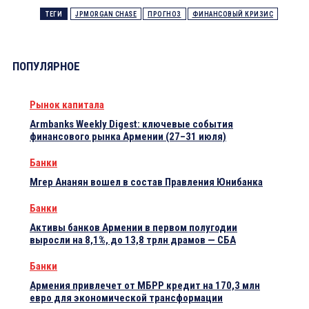
ТЕГИ
JPMORGAN CHASE
ПРОГНОЗ
ФИНАНСОВЫЙ КРИЗИС
ПОПУЛЯРНОЕ
Рынок капитала
Armbanks Weekly Digest: ключевые события
финансового рынка Армении (27–31 июля)
Банки
Мгер Ананян вошел в состав Правления Юнибанка
Банки
Активы банков Армении в первом полугодии
выросли на 8,1%, до 13,8 трлн драмов — СБА
Банки
Армения привлечет от МБРР кредит на 170,3 млн
евро для экономической трансформации