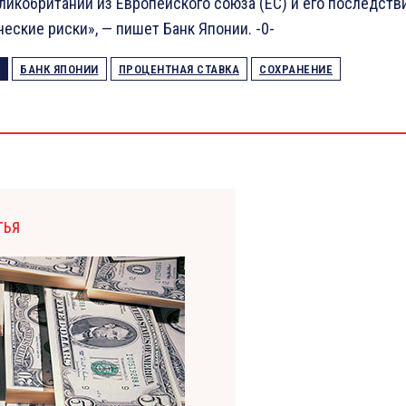
ликобритании из Европейского союза (ЕС) и его последстви
еские риски», — пишет Банк Японии. -0-
БАНК ЯПОНИИ
ПРОЦЕНТНАЯ СТАВКА
СОХРАНЕНИЕ
ТЬЯ