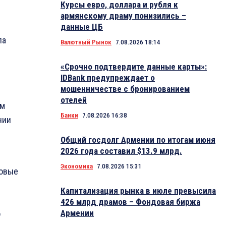
Курсы евро, доллара и рубля к
армянскому драму понизились –
данные ЦБ
па
Валютный Рынок
7.08.2026 18:14
«Срочно подтвердите данные карты»:
IDBank предупреждает о
мошенничестве с бронированием
отелей
ом
Банки
7.08.2026 16:38
нии
Общий госдолг Армении по итогам июня
2026 года составил $13.9 млрд.
Экономика
7.08.2026 15:31
совые
Капитализация рынка в июле превысила
426 млрд драмов – Фондовая биржа
Армении
о