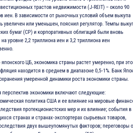
нвестиционных трастов недвижимости (J-REIT) – около 90
в иен. В зависимости от рыночных условий объем выкупа
ь увеличен или уменьшен, пояснил регулятор. Темпы выку
ких бумаг (CP) и корпоративных облигаций были вновь
на уровне 2,2 триллиона иен и 3,2 триллиона иен
венно.
 японского ЦБ, экономика страны растет умеренно, при эт
нфляция находится в среднем в диапазоне 0,5-1%. Банк Япо
охранения умеренной динамики роста экономики страны.
я перспектив экономики включают следующие:
омическая политика США и ее влияние на мировые финан
следствия протекционистских мер и их влияние; события в
ихся странах и странах-экспортерах сырьевых товаров,
оследствия двух вышеупомянутых факторов; переговоры 