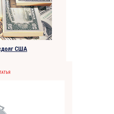
осдолг США
ТАТЬЯ