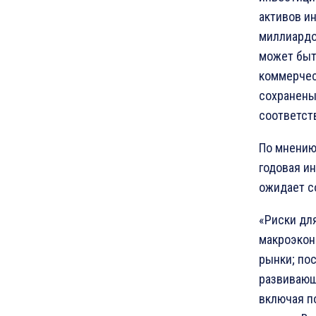
активов и
миллиардо
может быт
коммерчес
сохранены 
соответст
По мнению
годовая и
ожидает с
«Риски дл
макроэкон
рынки; по
развивающ
включая п