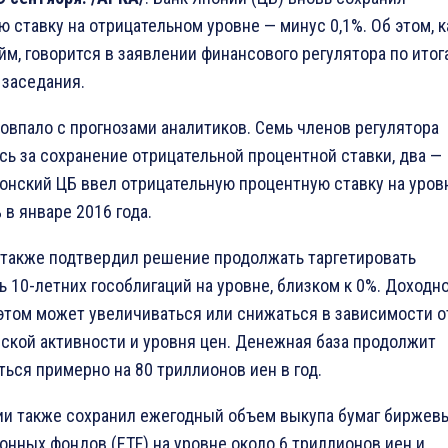
 ставку на отрицательном уровне — минус 0,1%. Об этом, к
йм, говорится в заявлении финансового регулятора по итог
 заседания.
овпало с прогнозами аналитиков. Семь членов регулятора
сь за сохранение отрицательной процентной ставки, два —
понский ЦБ ввел отрицательную процентную ставку на уров
 в январе 2016 года.
 также подтвердил решение продолжать таргетировать
 10-летних гособлигаций на уровне, близком к 0%. Доходн
 этом может увеличиваться или снижаться в зависимости о
ской активности и уровня цен. Денежная база продолжит
ься примерно на 80 триллионов иен в год.
ии также сохранил ежегодный объем выкупа бумаг биржев
онных фондов (ETF) на уровне около 6 триллионов иен и