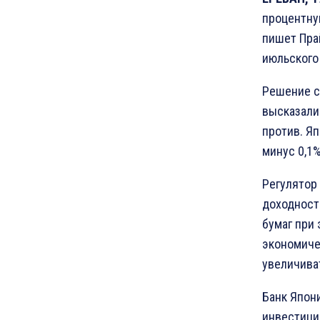
процентную
пишет Пра
июльского
Решение с
высказали
против. Я
минус 0,1%
Регулятор
доходность
бумаг при
экономиче
увеличиват
Банк Япон
инвестици