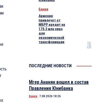
Юнибанка
ак
Банки
ам
Армения
привлечет от
МБРР кредит на
170,3 млн евро
для
экономической
трансформации
не
ПОСЛЕДНИЕ НОВОСТИ
ость
т
Мгер Ананян вошел в состав
Правления Юнибанка
Банки
7.08.2026 18:26
ых