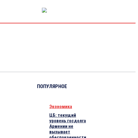
РЫНОК КАПИТАЛА
ЭКОНОМИКА
КРИПТО
ИНТЕРВЬЮ
ПОПУЛЯРНОЕ
Экономика
ЦБ: текущий
уровень госдолга
Армении не
вызывает
обеспокоенности