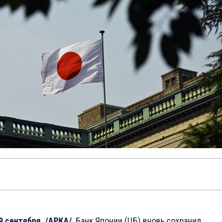
9 сентября. /АРКА/
. Банк Японии (ЦБ) вновь сохранил