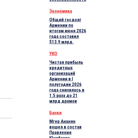
Экономика
Общий госдолг
Армении по
итогам июня 2026
года составил
$13.9 млрд.
УКО
Чистая прибыль
кредитных
организаций
Армении в I
полугодии 2026
года снизилась в
1.5 раза до 21
млрд драмов
Банки
Мгер Ананян
вошел в состав
Правления