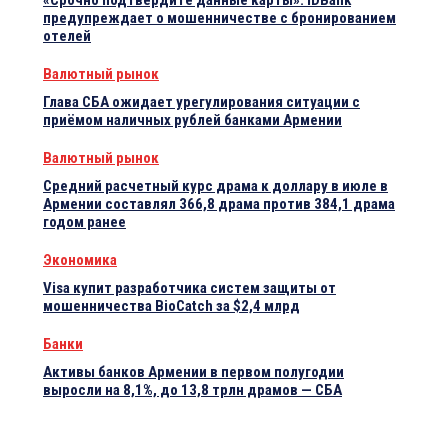
«Срочно подтвердите данные карты»: IDBank
предупреждает о мошенничестве с бронированием
отелей
Валютный рынок
Глава СБА ожидает урегулирования ситуации с
приёмом наличных рублей банками Армении
Валютный рынок
Средний расчетный курс драма к доллару в июле в
Армении составлял 366,8 драма против 384,1 драма
годом ранее
Экономика
Visa купит разработчика систем защиты от
мошенничества BioCatch за $2,4 млрд
Банки
Активы банков Армении в первом полугодии
выросли на 8,1%, до 13,8 трлн драмов — СБА