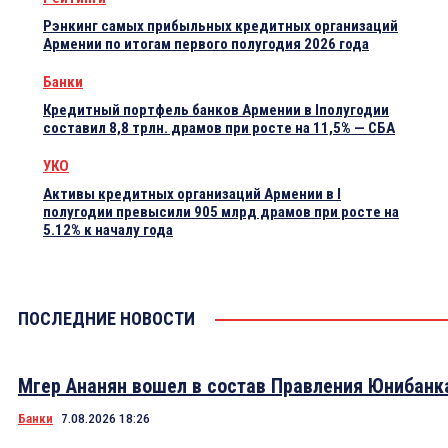
Рэнкинг самых прибыльных кредитных организаций
Армении по итогам первого полугодия 2026 года
Банки
Кредитный портфель банков Армении в Iполугодии
составил 8,8 трлн. драмов при росте на 11,5% — СБА
УКО
Активы кредитных организаций Армении в I
полугодии превысили 905 млрд драмов при росте на
5.12% к началу года
ПОСЛЕДНИЕ НОВОСТИ
Мгер Ананян вошел в состав Правления Юнибанк
Банки
7.08.2026 18:26