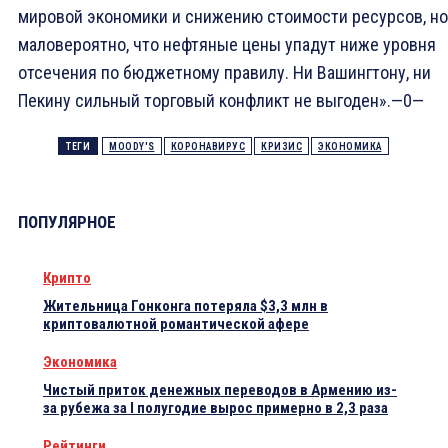
мировой экономики и снижению стоимости ресурсов, но
маловероятно, что нефтяные цены упадут ниже уровня
отсечения по бюджетному правилу. Ни Вашингтону, ни
Пекину сильный торговый конфликт не выгоден».—0—
ТЕГИ
MOODY'S
КОРОНАВИРУС
КРИЗИС
ЭКОНОМИКА
ПОПУЛЯРНОЕ
Крипто
Жительница Гонконга потеряла $3,3 млн в
криптовалютной романтической афере
Экономика
Чистый приток денежных переводов в Армению из-
за рубежа за I полугодие вырос примерно в 2,3 раза
Рейтинги