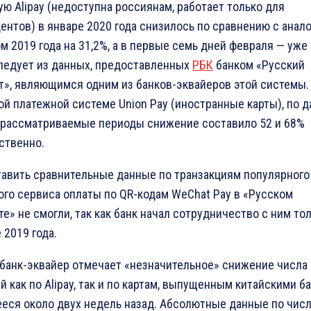
ую Alipay (недоступна россиянам, работает только для
ентов) в январе 2020 года снизилось по сравнению с анал
м 2019 года на 31,2%, а в первые семь дней февраля — уже
следует из данных, предоставленных
РБК
банком «Русский
т», являющимся одним из банков-эквайеров этой системы.
ой платежной системе Union Pay (иностранные карты), по 
в рассматриваемые периоды снижение составило 52 и 68%
ственно.
авить сравнительные данные по транзакциям популярного
ого сервиса оплаты по QR-кодам WeChat Pay в «Русском
те» не смогли, так как банк начал сотрудничество с ним тол
 2019 года.
 банк-эквайер отмечает «незначительное» снижение числа
й как по Alipay, так и по картам, выпущенным китайскими б
еся около двух недель назад. Абсолютные данные по чис