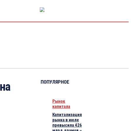
РЫНОК КАПИТАЛА
ЭКОНОМИКА
КРИПТО
ИНТЕРВЬЮ
ПОПУЛЯРНОЕ
 на
Рынок
капитала
Капитализация
рынка в июле
превысила 426
млрд драмов –