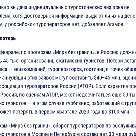
ьно выдача индивидуальных туристических виз пока не
лена, хотя достоверной информации, выдают ли их на деле
м, у российских туроператоров нет, добавляет Агамов.
потерь
 феврале, по прогнозам «Мира без границ», в Россию долж
ь 45 тыс. организованных китайских туристов. Потери лега
еса — авиакомпаний, туроператоров, гостиниц и точек общ
е аннуляции этих заявок могут составить $40–45 млн, оцен
ссоциация туроператоров России (АТОР). Если карантин п
, Россия, по оценкам АТОР, может недосчитаться еще 50 ты
их туристов — в этом случае турбизнес, работающий с груп
может потерять в первом квартале 2020 года до $100 млн.
кам «Мира без границ», оборот туроператоров по обслужи
их туристов в Москве и Петербурге составляет 30 млрд руб.