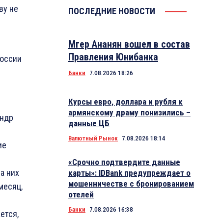
ву не
ПОСЛЕДНИЕ НОВОСТИ
Мгер Ананян вошел в состав
Правления Юнибанка
России
Банки
7.08.2026 18:26
Курсы евро, доллара и рубля к
армянскому драму понизились –
андр
данные ЦБ
Валютный Рынок
7.08.2026 18:14
ие
«Срочно подтвердите данные
а них
карты»: IDBank предупреждает о
мошенничестве с бронированием
месяц,
отелей
Банки
7.08.2026 16:38
ется,