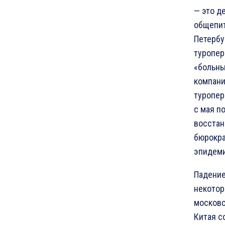
— это д
общепит
Петербу
туропер
«больны
компани
туропер
с мая п
восстан
бюрокра
эпидеми
Падение
некотор
московс
Китая с