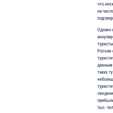
что нес
на числ
подтвер
Однако 
аннулир
туристы
России 
туристи
данным 
таких т
небольш
туристи
сведени
прибыли
тыс. че