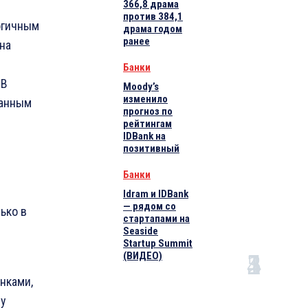
366,8 драма
против 384,1
огичным
драма годом
ранее
 на
Банки
 В
Moody’s
изменило
данным
прогноз по
рейтингам
IDBank на
позитивный
Банки
Idram и IDBank
— рядом со
ько в
стартапами на
Seaside
Startup Summit
(ВИДЕО)
анками,
лу