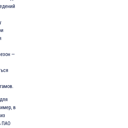
ведений
у
ри
я
сезон —
ться
гамов.
 для
имер, в
 из
ь ПАО