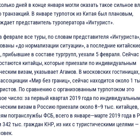
колько дней в конце января могли оказать такое сильное в
о транзакций. В январе турпоток из Китая был плановым,
ждает представитель туроператора «Интурист».
в феврале все туры, по словам представителя «Интуриста»
ованы «до нормализации ситуации», а последние китайски
, прибывшие в составе тургрупп, уехали 5 февраля. Сейчас
остаются китайцы, которые приехали по индивидуальным
ческим визам, указывает Агамов. В московских гостиницах,
ассоциации «Мир без границ», сейчас находится около 1 ты
уристов. По сравнению с организованным турпотоком это
ое число: за первый квартал 2019 года по индивидуальны
ческим визам в Россию приехали около 8–9 тыс. китайцев, 
ям погранслужбы ФСБ, всего в январе—марте 2019 года в 
 342 тыс. граждан КНР, из них с туристическими целями —
ловек.