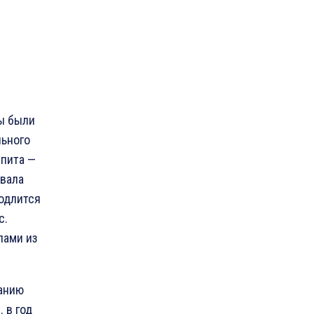
ны были
льного
епита —
ивала
родлится
с.
пами из
ванию
 в год