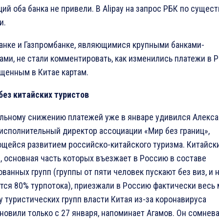
ций оба банка не привели. В Alipay на запрос РБК по сущест
и.
анке и Газпромбанке, являющимися крупными банками-
ами, не стали комментировать, как изменились платежи в 
щенным в Китае картам.
без китайских туристов
льному снижению платежей уже в январе удивился Алекс
 исполнительный директор ассоциации «Мир без границ»,
щейся развитием российско-китайского туризма. Китайск
, основная часть которых въезжает в Россию в составе
ованных групп (группы от пяти человек пускают без виз, и н
тся 80% турпотока), приезжали в Россию фактически весь 
у туристических групп власти Китая из-за коронавируса
новили только с 27 января, напоминает Агамов. Он сомнева