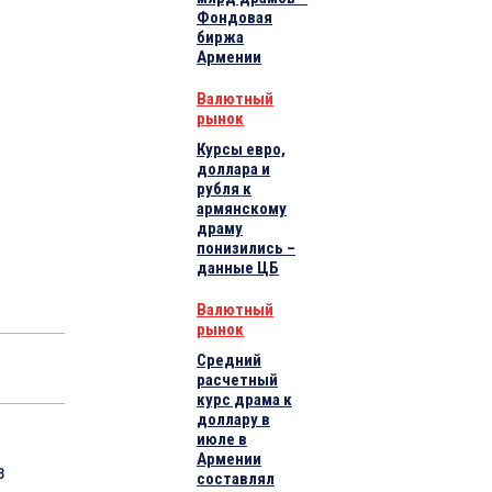
Фондовая
биржа
Армении
Валютный
рынок
Курсы евро,
доллара и
рубля к
армянскому
драму
понизились –
данные ЦБ
Валютный
рынок
Средний
расчетный
курс драма к
доллару в
июле в
Армении
з
составлял