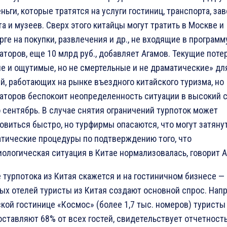
еньги, которые тратятся на услуги гостиниц, транспорта, за
а и музеев. Сверх этого китайцы могут тратить в Москве и
рге на покупки, развлечения и др., не входящие в программ
аторов, еще 10 млрд руб., добавляет Агамов. Текущие поте
е и ощутимые, но не смертельные и не драматические» дл
й, работающих на рынке въездного китайского туризма, но
аторов беспокоит неопределенность ситуации в высокий 
о сентябрь. В случае снятия ограничений турпоток может
овиться быстро, но турфирмы опасаются, что могут затяну
тические процедуры по подтверждению того, что
ологическая ситуация в Китае нормализовалась, говорит А
 турпотока из Китая скажется и на гостиничном бизнесе —
ых отелей туристы из Китая создают основной спрос. Напр
кой гостинице «Космос» (более 1,7 тыс. номеров) туристы
оставляют 68% от всех гостей, свидетельствует отчетност