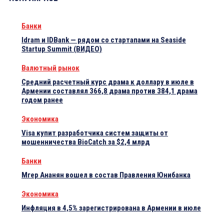
Банки
Idram и IDBank — рядом со стартапами на Seaside
Startup Summit (ВИДЕО)
Валютный рынок
Средний расчетный курс драма к доллару в июле в
Армении составлял 366,8 драма против 384,1 драма
годом ранее
Экономика
Visa купит разработчика систем защиты от
мошенничества BioCatch за $2,4 млрд
Банки
Мгер Ананян вошел в состав Правления Юнибанка
Экономика
Инфляция в 4,5% зарегистрирована в Армении в июле